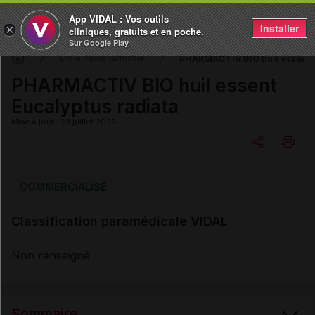
App VIDAL : Vos outils
Installer
×
cliniques, gratuits et en poche.
Sur Google Play
PHARMACTIV BIO huil essent E
DM & Parapharmacie
PHARMACTIV BIO huil essent
Eucalyptus radiata
Mise à jour : 23 juillet 2026
Copier l'url
COMMERCIALISÉ
Classification paramédicale VIDAL
Email
Non renseigné
Sommaire