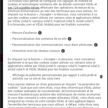
Ce module vous permet de configurer vos réglages en matière de
cookies et technologies similaires afin de décider comment VIDAL et
ses 124 sociétés tierces
effectuent des opérations de lecture et/ou
IVRY Lab
d’écriture d’informations au sein des terminaux que vous utilisez. En
cliquant sur le bouton « J’accepte » ci-dessous, vous consentez à ce
que des cookies soient utilisés sur certains sites et applications édités
Voir la fiche laboratoire
par VIDAL (vidal.fr, campus.vidal.fr, hoptimal.vidal.fr, evidal.vidal.fr,
fr.m3manabu.com et VIDAL Mobile) pour les finalités suivantes :
Mesure d’audience
i
Personnalisation des contenus de ce site
i
Personnalisation des communications vous étant adressées
i
Interaction avec les réseaux sociaux
i
En cliquant sur le bouton « J’accepte » ci-dessous, vous consentez
également à ce que des cookies soient utilisés sur certains sites et
applications édités par VIDAL(vidal.fr, campus.vidal.fr, hoptimal.vidal.fr,
evidal.vidal.fr et VIDAL Mobile) pour les finalités suivantes :
Affichage de publicités personnalisées par rapport à votre profil et
i
activités sur ce site et des sites tiers
Vous pouvez réaliser un choix granulaire en cliquant "Je paramètre les
cookies". Quel que soit votre choix, vous êtes informé que VIDAL utilise
des cookies exemptés de consentement, de fonctionnement et de
Espace produit
mesure d'audience pour produire des statistiques de visites anonymes.
Si vous êtes connecté à votre compte utilisateur VIDAL, votre choix sera
enregistré au niveau de votre compte VIDAL et sera appliqué depuis
Boutique
l’ensemble des terminaux que vous utilisez. A défaut, votre choix sera
VIDAL Expert
uniquement applicable au terminal que vous utilisez actuellement : un