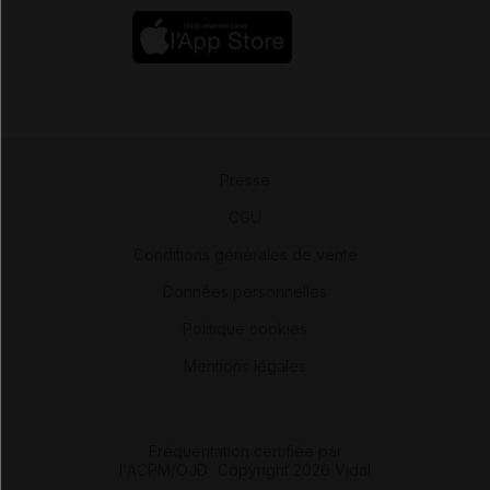
Presse
-
CGU
-
Conditions générales de vente
-
Données personnelles
-
Politique cookies
-
Mentions légales
Fréquentation certifiée par
l'ACPM/OJD
|
Copyright 2026 Vidal