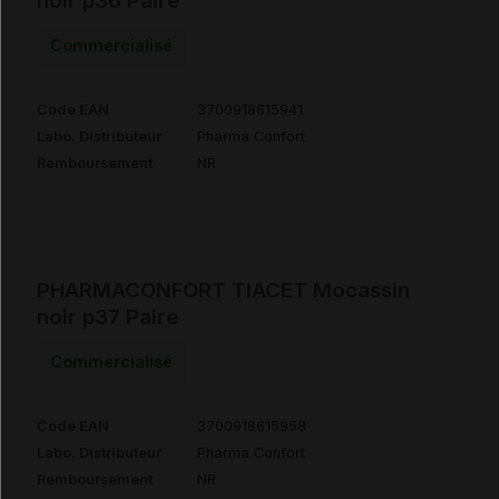
noir p36 Paire
Commercialisé
Code EAN
3700918615941
Labo. Distributeur
Pharma Confort
Remboursement
NR
PHARMACONFORT TIACET Mocassin
noir p37 Paire
Commercialisé
Code EAN
3700918615958
Labo. Distributeur
Pharma Confort
Remboursement
NR