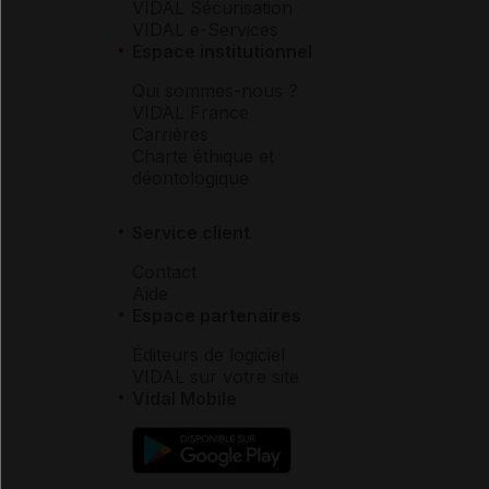
VIDAL Sécurisation
VIDAL e-Services
Espace institutionnel
Qui sommes-nous ?
VIDAL France
Carrières
Charte éthique et
déontologique
Service client
Contact
Aide
Espace partenaires
Éditeurs de logiciel
VIDAL sur votre site
Vidal Mobile