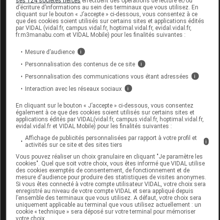
ses 124 sociétés tierces
effectuent des opérations de lecture et/ou
d’écriture d’informations au sein des terminaux que vous utilisez. En
cliquant sur le bouton « J’accepte » ci-dessous, vous consentez à ce
que des cookies soient utilisés sur certains sites et applications édités
Code EAN
3700918615972
par VIDAL (vidal.fr, campus.vidal.fr, hoptimal.vidal.fr, evidal.vidal.fr,
fr.m3manabu.com et VIDAL Mobile) pour les finalités suivantes :
Labo. Distributeur
Pharma Confort
Remboursement
NR
Mesure d’audience
i
Personnalisation des contenus de ce site
i
Personnalisation des communications vous étant adressées
i
Interaction avec les réseaux sociaux
i
PHARMACONFORT TIACET Mocassin
En cliquant sur le bouton « J’accepte » ci-dessous, vous consentez
également à ce que des cookies soient utilisés sur certains sites et
noir p40 Paire
applications édités par VIDAL(vidal.fr, campus.vidal.fr, hoptimal.vidal.fr,
evidal.vidal.fr et VIDAL Mobile) pour les finalités suivantes :
Commercialisé
Affichage de publicités personnalisées par rapport à votre profil et
i
activités sur ce site et des sites tiers
Vous pouvez réaliser un choix granulaire en cliquant "Je paramètre les
cookies". Quel que soit votre choix, vous êtes informé que VIDAL utilise
Code EAN
3700918615989
des cookies exemptés de consentement, de fonctionnement et de
mesure d'audience pour produire des statistiques de visites anonymes.
Labo. Distributeur
Pharma Confort
Si vous êtes connecté à votre compte utilisateur VIDAL, votre choix sera
Remboursement
NR
enregistré au niveau de votre compte VIDAL et sera appliqué depuis
l’ensemble des terminaux que vous utilisez. A défaut, votre choix sera
uniquement applicable au terminal que vous utilisez actuellement : un
cookie « technique » sera déposé sur votre terminal pour mémoriser
votre choix.