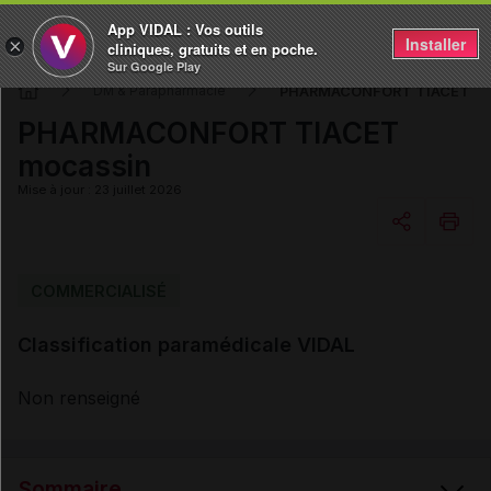
App VIDAL : Vos outils
Installer
×
cliniques, gratuits et en poche.
Sur Google Play
PHARMACONFORT TIACET mo
DM & Parapharmacie
PHARMACONFORT TIACET
mocassin
Mise à jour : 23 juillet 2026
Copier l'url
COMMERCIALISÉ
Classification paramédicale VIDAL
Email
Non renseigné
Sommaire