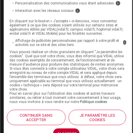
Personnalisation des communications vous étant adressées
i
Interaction avec les réseaux sociaux
i
Code EAN
3700918625247
En cliquant sur le bouton « J’accepte » ci-dessous, vous consentez
Labo. Distributeur
Pharma Confort
également à ce que des cookies soient utilisés sur certains sites et
applications édités par VIDAL(vidal.fr, campus.vidal.fr, hoptimal.vidal.fr,
Remboursement
NR
evidal.vidal.fr et VIDAL Mobile) pour les finalités suivantes :
Affichage de publicités personnalisées par rapport à votre profil et
i
activités sur ce site et des sites tiers
Vous pouvez réaliser un choix granulaire en cliquant "Je paramètre les
cookies". Quel que soit votre choix, vous êtes informé que VIDAL utilise
des cookies exemptés de consentement, de fonctionnement et de
PHARMACONFORT GALINA Chaussure
mesure d'audience pour produire des statistiques de visites anonymes.
Si vous êtes connecté à votre compte utilisateur VIDAL, votre choix sera
marine chiné p41 Paire
enregistré au niveau de votre compte VIDAL et sera appliqué depuis
l’ensemble des terminaux que vous utilisez. A défaut, votre choix sera
uniquement applicable au terminal que vous utilisez actuellement : un
Commercialisé
cookie « technique » sera déposé sur votre terminal pour mémoriser
votre choix.
Pour en savoir plus sur l’utilisation des cookies et autres traceurs
similaires, ou retirer à tout moment votre consentement à leur usage,
Code EAN
3700918625254
nous vous invitons à vous rendre sur notre
Politique cookies
.
Labo. Distributeur
Pharma Confort
Remboursement
NR
CONTINUER SANS
JE PARAMÈTRE LES
ACCEPTER
COOKIES