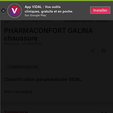
App VIDAL : Vos outils
Installer
×
cliniques, gratuits et en poche.
Sur Google Play
PHARMACONFORT GALINA ch
DM & Parapharmacie
PHARMACONFORT GALINA
chaussure
Mise à jour : 23 juillet 2026
Copier l'url
COMMERCIALISÉ
Classification paramédicale VIDAL
Email
Non renseigné
Sommaire