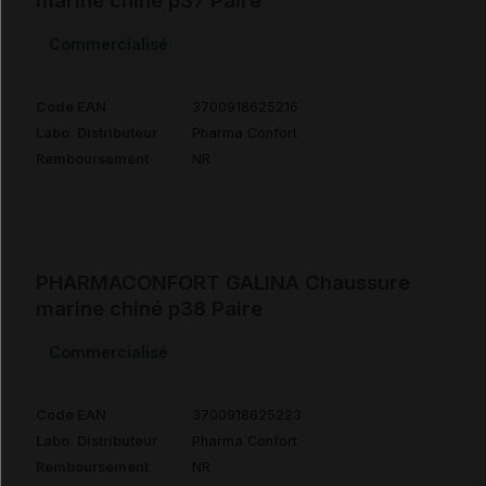
marine chiné p37 Paire
Commercialisé
Code EAN
3700918625216
Labo. Distributeur
Pharma Confort
Remboursement
NR
PHARMACONFORT GALINA Chaussure
marine chiné p38 Paire
Commercialisé
Code EAN
3700918625223
Labo. Distributeur
Pharma Confort
Remboursement
NR