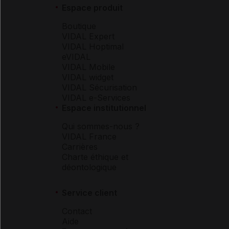
Espace produit
Boutique
VIDAL Expert
VIDAL Hoptimal
eVIDAL
VIDAL Mobile
VIDAL widget
VIDAL Sécurisation
VIDAL e-Services
Espace institutionnel
Qui sommes-nous ?
VIDAL France
Carrières
Charte éthique et
déontologique
Service client
Contact
Aide