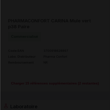
PHARMACONFORT CARINA Mule vert
p38 Paire
Commercialisé
Code EAN
3700918628897
Labo. Distributeur
Pharma Confort
Remboursement
NR
Charger 15 références supplémentaires (2 restantes)
Laboratoire