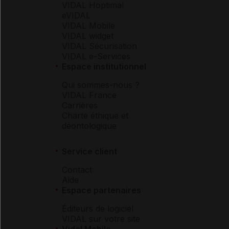
VIDAL Hoptimal
eVIDAL
VIDAL Mobile
VIDAL widget
VIDAL Sécurisation
VIDAL e-Services
Espace institutionnel
Qui sommes-nous ?
VIDAL France
Carrières
Charte éthique et
déontologique
Service client
Contact
Aide
Espace partenaires
Éditeurs de logiciel
VIDAL sur votre site
Vidal Mobile