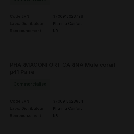
Code EAN
3700918628798
Labo. Distributeur
Pharma Confort
Remboursement
NR
PHARMACONFORT CARINA Mule corail
p41 Paire
Commercialisé
Code EAN
3700918628804
Labo. Distributeur
Pharma Confort
Remboursement
NR