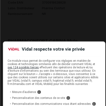
Code EAN
3700918628828
Labo. Distributeur
Pharma Confort
Remboursement
NR
PHARMACONFORT CARINA Mule
moutarde p38 Paire
Vidal respecte votre vie privée
Commercialisé
Ce module vous permet de configurer vos réglages en matière de
cookies et technologies similaires afin de décider comment VIDAL et
ses 124 sociétés tierces
effectuent des opérations de lecture et/ou
Code EAN
3700918628835
d’écriture d’informations au sein des terminaux que vous utilisez. En
cliquant sur le bouton « J’accepte » ci-dessous, vous consentez à ce
Labo. Distributeur
Pharma Confort
que des cookies soient utilisés sur certains sites et applications édités
par VIDAL (vidal.fr, campus.vidal.fr, hoptimal.vidal.fr, evidal.vidal.fr,
Remboursement
NR
fr.m3manabu.com et VIDAL Mobile) pour les finalités suivantes :
Mesure d’audience
i
Personnalisation des contenus de ce site
i
Personnalisation des communications vous étant adressées
i