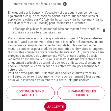
PHARMACONFORT CARINA Mule
Interaction avec les réseaux sociaux
i
moutarde p39 Paire
En cliquant sur le bouton « J’accepte » ci-dessous, vous consentez
également à ce que des cookies soient utilisés sur certains sites et
Commercialisé
applications édités par VIDAL(vidal.fr, campus.vidal.fr, hoptimal.vidal.fr,
evidal.vidal.fr et VIDAL Mobile) pour les finalités suivantes :
Affichage de publicités personnalisées par rapport à votre profil et
i
Code EAN
3700918628842
activités sur ce site et des sites tiers
Labo. Distributeur
Pharma Confort
Vous pouvez réaliser un choix granulaire en cliquant "Je paramètre les
cookies". Quel que soit votre choix, vous êtes informé que VIDAL utilise
Remboursement
NR
des cookies exemptés de consentement, de fonctionnement et de
mesure d'audience pour produire des statistiques de visites anonymes.
Si vous êtes connecté à votre compte utilisateur VIDAL, votre choix sera
enregistré au niveau de votre compte VIDAL et sera appliqué depuis
l’ensemble des terminaux que vous utilisez. A défaut, votre choix sera
uniquement applicable au terminal que vous utilisez actuellement : un
cookie « technique » sera déposé sur votre terminal pour mémoriser
votre choix.
PHARMACONFORT CARINA Mule
Pour en savoir plus sur l’utilisation des cookies et autres traceurs
similaires, ou retirer à tout moment votre consentement à leur usage,
moutarde p40 Paire
nous vous invitons à vous rendre sur notre
Politique cookies
.
Commercialisé
CONTINUER SANS
JE PARAMÈTRE LES
ACCEPTER
COOKIES
Code EAN
3700918628859
J'ACCEPTE
Labo. Distributeur
Pharma Confort