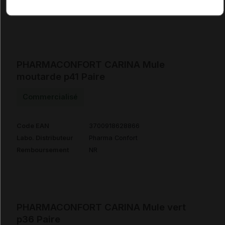
Remboursement
NR
PHARMACONFORT CARINA Mule
moutarde p41 Paire
Commercialisé
Code EAN
3700918628866
Labo. Distributeur
Pharma Confort
Remboursement
NR
PHARMACONFORT CARINA Mule vert
p36 Paire