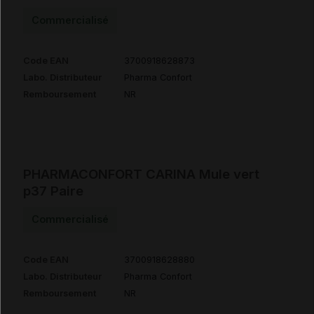
Commercialisé
Code EAN
3700918628873
Labo. Distributeur
Pharma Confort
Remboursement
NR
PHARMACONFORT CARINA Mule vert
p37 Paire
Commercialisé
Code EAN
3700918628880
Labo. Distributeur
Pharma Confort
Remboursement
NR