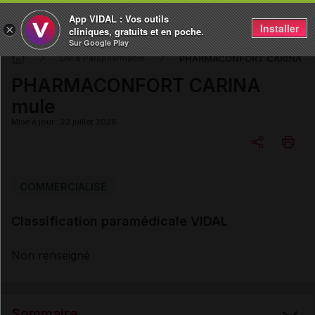
App VIDAL : Vos outils
Installer
×
cliniques, gratuits et en poche.
Sur Google Play
PHARMACONFORT CARINA mu
DM & Parapharmacie
PHARMACONFORT CARINA
mule
Mise à jour : 23 juillet 2026
Copier l'url
COMMERCIALISÉ
Classification paramédicale VIDAL
Email
Non renseigné
Sommaire