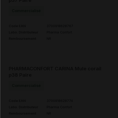
p37 Paire
Commercialisé
Code EAN
3700918628767
Labo. Distributeur
Pharma Confort
Remboursement
NR
PHARMACONFORT CARINA Mule corail
p38 Paire
Commercialisé
Code EAN
3700918628774
Labo. Distributeur
Pharma Confort
Remboursement
NR