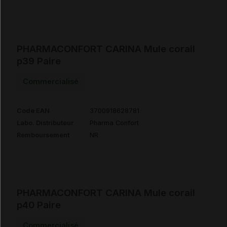
PHARMACONFORT CARINA Mule corail
p39 Paire
Commercialisé
Code EAN
3700918628781
Labo. Distributeur
Pharma Confort
Remboursement
NR
PHARMACONFORT CARINA Mule corail
p40 Paire
Commercialisé