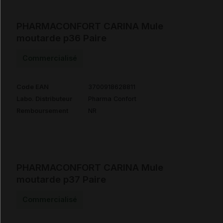
PHARMACONFORT CARINA Mule
moutarde p36 Paire
Commercialisé
Code EAN
3700918628811
Labo. Distributeur
Pharma Confort
Remboursement
NR
PHARMACONFORT CARINA Mule
moutarde p37 Paire
Commercialisé