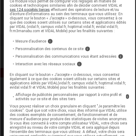
Ce module vous permet de configurer vos réglages en matière de
cookies et technologies similaires afin de décider comment VIDAL et
ses 124 sociétés tierces
effectuent des opérations de lecture et/ou
Pharmabest
d’écriture d’informations au sein des terminaux que vous utilisez. En
cliquant sur le bouton « J’accepte » ci-dessous, vous consentez à ce
que des cookies soient utilisés sur certains sites et applications édités
Voir la fiche laboratoire
par VIDAL (vidal.fr, campus.vidal.fr, hoptimal.vidal.fr, evidal.vidal.fr,
fr.m3manabu.com et VIDAL Mobile) pour les finalités suivantes :
Mesure d’audience
i
Personnalisation des contenus de ce site
i
Personnalisation des communications vous étant adressées
i
Interaction avec les réseaux sociaux
i
En cliquant sur le bouton « J’accepte » ci-dessous, vous consentez
également à ce que des cookies soient utilisés sur certains sites et
applications édités par VIDAL(vidal.fr, campus.vidal.fr, hoptimal.vidal.fr,
evidal.vidal.fr et VIDAL Mobile) pour les finalités suivantes :
Affichage de publicités personnalisées par rapport à votre profil et
i
activités sur ce site et des sites tiers
Vous pouvez réaliser un choix granulaire en cliquant "Je paramètre les
cookies". Quel que soit votre choix, vous êtes informé que VIDAL utilise
des cookies exemptés de consentement, de fonctionnement et de
Espace produit
mesure d'audience pour produire des statistiques de visites anonymes.
Si vous êtes connecté à votre compte utilisateur VIDAL, votre choix sera
enregistré au niveau de votre compte VIDAL et sera appliqué depuis
Boutique
l’ensemble des terminaux que vous utilisez. A défaut, votre choix sera
VIDAL Expert
uniquement applicable au terminal que vous utilisez actuellement : un