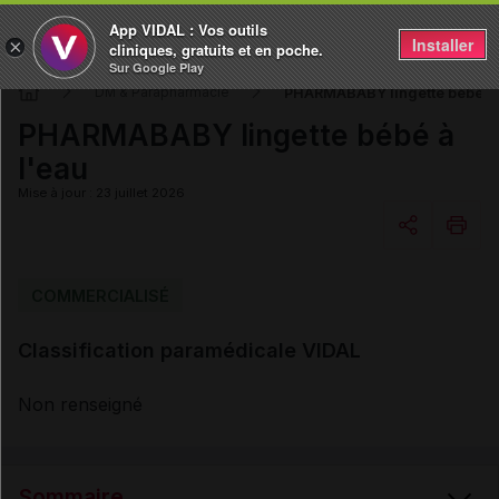
App VIDAL : Vos outils
Installer
×
cliniques, gratuits et en poche.
Sur Google Play
PHARMABABY lingette bébé à 
DM & Parapharmacie
PHARMABABY lingette bébé à
l'eau
Mise à jour : 23 juillet 2026
Copier l'url
COMMERCIALISÉ
Classification paramédicale VIDAL
Email
Non renseigné
Sommaire