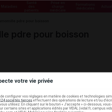
Santé
Prise en
Formations
Maladies
des
charge
Actual
médicales
patients
médicale
amomille pdre pour boisson
le pdre pour boisson
pecte votre vie privée
e configurer vos réglages en matière de cookies et technologies simil
124 sociétés tierces
effectuent des opérations de lecture et/ou d’écr
ous utilisez. En cliquant sur le bouton « J’accepte » ci-dessous, vou
ministratives
ur certains sites et applications édités par VIDAL (vidal.fr, campus.vidal.