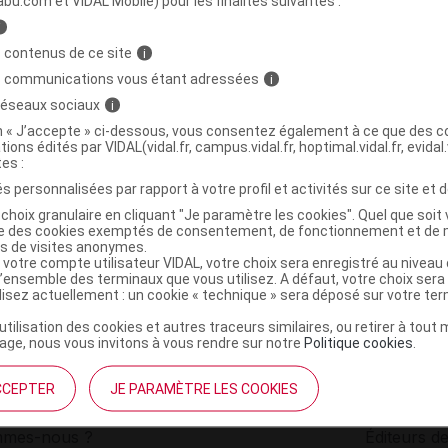
abu.com et VIDAL Mobile) pour les finalités suivantes :
i
Camomille Pdr pour boisson 10Sach
C
 contenus de ce site
i
s communications vous étant adressées
i
 réseaux sociaux
i
3273810209254
on « J’accepte » ci-dessous, vous consentez également à ce que des co
r
Gilbert Santé et Bien Etre
tions édités par VIDAL(vidal.fr, campus.vidal.fr, hoptimal.vidal.fr, evidal.
NR
tes :
s personnalisées par rapport à votre profil et activités sur ce site et d
choix granulaire en cliquant "Je paramètre les cookies". Quel que soit 
ise des cookies exemptés de consentement, de fonctionnement et de 
es de visites anonymes.
 votre compte utilisateur VIDAL, votre choix sera enregistré au nivea
l’ensemble des terminaux que vous utilisez. A défaut, votre choix ser
ilisez actuellement : un cookie « technique » sera déposé sur votre te
’utilisation des cookies et autres traceurs similaires, ou retirer à tou
ge, nous vous invitons à vous rendre sur notre
Politique cookies
.
CCEPTER
JE PARAMÈTRE LES COOKIES
institutionnel
Espace pa
mmes-nous ?
Éditeurs de