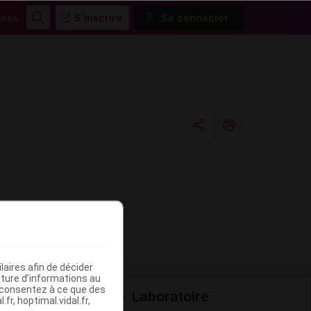
ités
S'inscrire
Se connecter
Rechercher
Copier l'url
Email
aires afin de décider
iture d’informations au
s consentez à ce que des
Laboratoire
fr, hoptimal.vidal.fr,