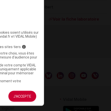
Gilbert
ommercialisé
Voir la fiche laboratoire
okies soient utilisés sur
vidal.fr et VIDAL Mobile)
es sites tiers
i
votre choix, vous êtes
mesure d'audience pour
u de votre compte VIDAL
a uniquement applicable
rminal pour mémoriser
t moment votre
J'ACCEPTE
rtenaires
Vidal Mobile
 logiciel