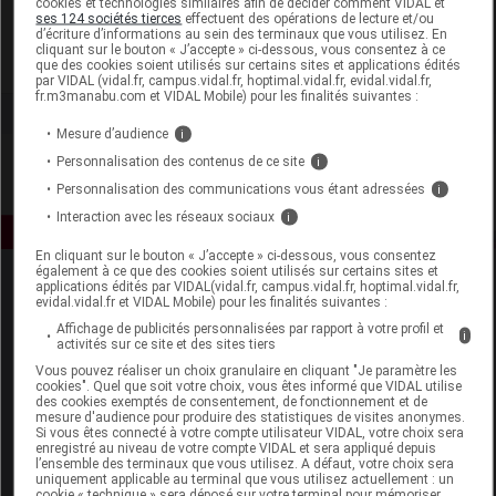
cookies et technologies similaires afin de décider comment VIDAL et
Protocol
ses 124 sociétés tierces
effectuent des opérations de lecture et/ou
d’écriture d’informations au sein des terminaux que vous utilisez. En
cliquant sur le bouton « J’accepte » ci-dessous, vous consentez à ce
Voir la fiche laboratoire
que des cookies soient utilisés sur certains sites et applications édités
par VIDAL (vidal.fr, campus.vidal.fr, hoptimal.vidal.fr, evidal.vidal.fr,
fr.m3manabu.com et VIDAL Mobile) pour les finalités suivantes :
Mesure d’audience
i
Personnalisation des contenus de ce site
i
Personnalisation des communications vous étant adressées
i
Interaction avec les réseaux sociaux
i
En cliquant sur le bouton « J’accepte » ci-dessous, vous consentez
également à ce que des cookies soient utilisés sur certains sites et
applications édités par VIDAL(vidal.fr, campus.vidal.fr, hoptimal.vidal.fr,
evidal.vidal.fr et VIDAL Mobile) pour les finalités suivantes :
Affichage de publicités personnalisées par rapport à votre profil et
i
activités sur ce site et des sites tiers
Vous pouvez réaliser un choix granulaire en cliquant "Je paramètre les
cookies". Quel que soit votre choix, vous êtes informé que VIDAL utilise
Espace produit
des cookies exemptés de consentement, de fonctionnement et de
mesure d'audience pour produire des statistiques de visites anonymes.
Boutique
Si vous êtes connecté à votre compte utilisateur VIDAL, votre choix sera
enregistré au niveau de votre compte VIDAL et sera appliqué depuis
VIDAL Expert
l’ensemble des terminaux que vous utilisez. A défaut, votre choix sera
VIDAL Hoptimal
uniquement applicable au terminal que vous utilisez actuellement : un
cookie « technique » sera déposé sur votre terminal pour mémoriser