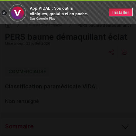
App VIDAL : Vos outils
Installer
×
cliniques, gratuits et en poche.
Sur Google Play
PERS baume démaquillant écl
DM & Parapharmacie
PERS baume démaquillant éclat
Mise à jour : 23 juillet 2026
Copier l'url
COMMERCIALISÉ
Classification paramédicale VIDAL
Email
Non renseigné
Sommaire