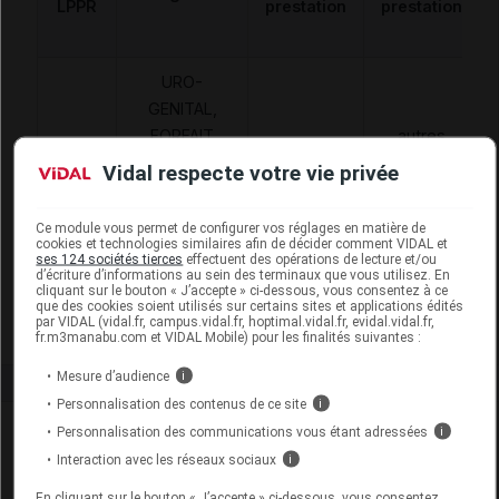
LPPR
prestation
prestation
URO-
GENITAL,
FORFAIT
autres
ANNUEL
accessoires
Vidal respecte votre vie privée
1183014
POUR SONDE
AAD
de
OU
traitement à
Ce module vous permet de configurer vos réglages en matière de
ELECTRODE
domicile
cookies et technologies similaires afin de décider comment VIDAL et
ses 124 sociétés tierces
effectuent des opérations de lecture et/ou
CUTANEE
d’écriture d’informations au sein des terminaux que vous utilisez. En
cliquant sur le bouton « J’accepte » ci-dessous, vous consentez à ce
PERINEALE
que des cookies soient utilisés sur certains sites et applications édités
par VIDAL (vidal.fr, campus.vidal.fr, hoptimal.vidal.fr, evidal.vidal.fr,
fr.m3manabu.com et VIDAL Mobile) pour les finalités suivantes :
Mesure d’audience
i
Personnalisation des contenus de ce site
i
Laboratoire
Personnalisation des communications vous étant adressées
i
Interaction avec les réseaux sociaux
i
Ariane Medical
En cliquant sur le bouton « J’accepte » ci-dessous, vous consentez