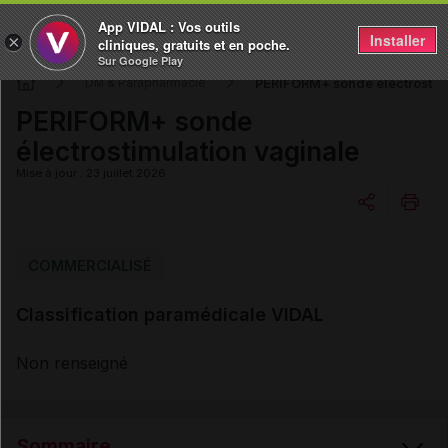
App VIDAL : Vos outils
Installer
×
cliniques, gratuits et en poche.
Sur Google Play
PERIFORM+ sonde électrostim
DM & Parapharmacie
PERIFORM+ sonde
électrostimulation vaginale
Mise à jour : 23 juillet 2026
Copier l'url
COMMERCIALISÉ
Classification paramédicale VIDAL
Email
Non renseigné
Sommaire