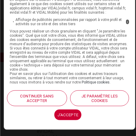
également à ce que des cookies soient utilisés sur certains sites et
applications édités par VIDAL(vidal.fr, campus.vidal.fr, hoptimal.vidal.fr,
Voir la fiche laboratoire
evidal.vidal.fr et VIDAL Mobile) pour les finalités suivantes :
Affichage de publicités personnalisées par rapport à votre profil et
i
activités sur ce site et des sites tiers
Vous pouvez réaliser un choix granulaire en cliquant "Je paramètre les
cookies". Quel que soit votre choix, vous êtes informé que VIDAL utilise
des cookies exemptés de consentement, de fonctionnement et de
mesure d'audience pour produire des statistiques de visites anonymes.
Si vous êtes connecté à votre compte utilisateur VIDAL, votre choix sera
enregistré au niveau de votre compte VIDAL et sera appliqué depuis
l’ensemble des terminaux que vous utilisez. A défaut, votre choix sera
uniquement applicable au terminal que vous utilisez actuellement : un
cookie « technique » sera déposé sur votre terminal pour mémoriser
votre choix.
Pour en savoir plus sur l’utilisation des cookies et autres traceurs
similaires, ou retirer à tout moment votre consentement à leur usage,
nous vous invitons à vous rendre sur notre
Politique cookies
.
CONTINUER SANS
JE PARAMÈTRE LES
ACCEPTER
COOKIES
Espace produit
Boutique
J'ACCEPTE
VIDAL Expert
VIDAL Hoptimal
eVIDAL