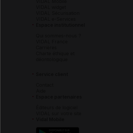
VIDAL Mobile
VIDAL widget
VIDAL Sécurisation
VIDAL e-Services
Espace institutionnel
Qui sommes-nous ?
VIDAL France
Carrières
Charte éthique et
déontologique
Service client
Contact
Aide
Espace partenaires
Éditeurs de logiciel
VIDAL sur votre site
Vidal Mobile