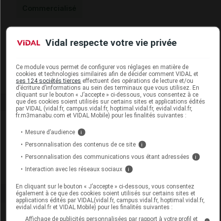
Commercialisé
Code EAN
3664588018092
Vidal respecte votre vie privée
Labo. Distributeur
Neut
Remboursement
NR
Ce module vous permet de configurer vos réglages en matière de
cookies et technologies similaires afin de décider comment VIDAL et
ses 124 sociétés tierces
effectuent des opérations de lecture et/ou
d’écriture d’informations au sein des terminaux que vous utilisez. En
cliquant sur le bouton « J’accepte » ci-dessous, vous consentez à ce
que des cookies soient utilisés sur certains sites et applications édités
par VIDAL (vidal.fr, campus.vidal.fr, hoptimal.vidal.fr, evidal.vidal.fr,
fr.m3manabu.com et VIDAL Mobile) pour les finalités suivantes :
Laboratoire
Mesure d’audience
i
Personnalisation des contenus de ce site
i
Neut
Personnalisation des communications vous étant adressées
i
Interaction avec les réseaux sociaux
i
Voir la fiche laboratoire
En cliquant sur le bouton « J’accepte » ci-dessous, vous consentez
également à ce que des cookies soient utilisés sur certains sites et
applications édités par VIDAL(vidal.fr, campus.vidal.fr, hoptimal.vidal.fr,
evidal.vidal.fr et VIDAL Mobile) pour les finalités suivantes :
Affichage de publicités personnalisées par rapport à votre profil et