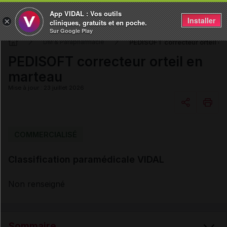
App VIDAL : Vos outils
Installer
×
cliniques, gratuits et en poche.
Sur Google Play
PEDISOFT correcteur orteil e
DM & Parapharmacie
PEDISOFT correcteur orteil en
marteau
Mise à jour : 23 juillet 2026
Copier l'url
COMMERCIALISÉ
Classification paramédicale VIDAL
Email
Non renseigné
Sommaire