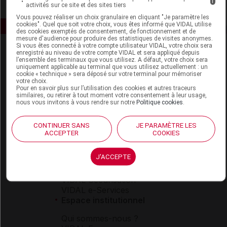
i
activités sur ce site et des sites tiers
Vous pouvez réaliser un choix granulaire en cliquant "Je paramètre les
cookies". Quel que soit votre choix, vous êtes informé que VIDAL utilise
des cookies exemptés de consentement, de fonctionnement et de
mesure d'audience pour produire des statistiques de visites anonymes.
Si vous êtes connecté à votre compte utilisateur VIDAL, votre choix sera
enregistré au niveau de votre compte VIDAL et sera appliqué depuis
l’ensemble des terminaux que vous utilisez. A défaut, votre choix sera
uniquement applicable au terminal que vous utilisez actuellement : un
cookie « technique » sera déposé sur votre terminal pour mémoriser
votre choix.
Pour en savoir plus sur l’utilisation des cookies et autres traceurs
similaires, ou retirer à tout moment votre consentement à leur usage,
Espace produit
nous vous invitons à vous rendre sur notre
Politique cookies
.
Boutique
CONTINUER SANS
JE PARAMÈTRE LES
VIDAL Expert
ACCEPTER
COOKIES
VIDAL Hoptimal
eVIDAL
J'ACCEPTE
VIDAL Mobile
VIDAL widget
VIDAL Sécurisation
VIDAL e-Services
Espace institutionnel
Qui sommes-nous ?