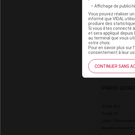
Affichage de publicité
Vous pouvez réaliser un 
informé que VIDAL util
PARIS QUAD
produire des statistiqu
Si vous êtes connecté à
et sera appliqué depuis 
au terminal que vous ut
Code 13
votre choix.
Labo. Distributeu
Pour en savoir plus sur l
consentement à leur usa
Remboursement
CONTINUER SANS A
PARIS QUAD
Code ACL
Code 13
Labo. Distributeu
Remboursement