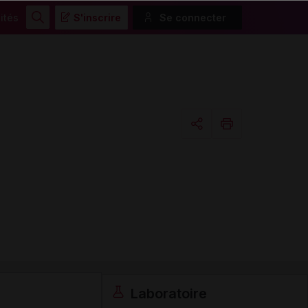
ités
S'inscrire
Se connecter
Rechercher
Copier l'url
Email
Laboratoire