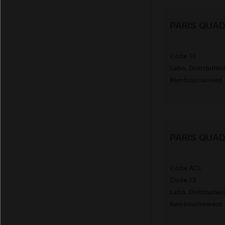
PARIS QUAD
Code 13
Labo. Distributeu
Remboursement
PARIS QUAD
Code ACL
Code 13
Labo. Distributeu
Remboursement