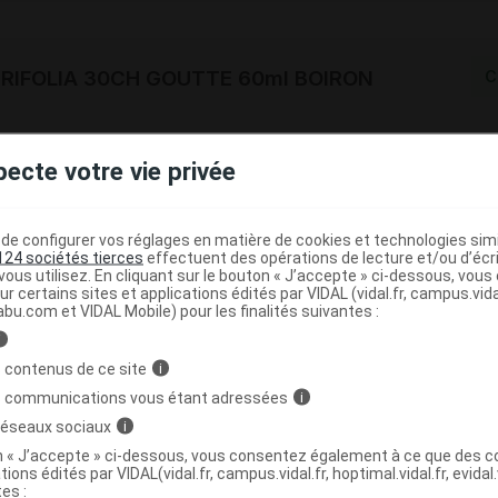
RIFOLIA 30CH GOUTTE 60ml BOIRON
C
3400305614471
pecte votre vie privée
r
Boiron
NR
e configurer vos réglages en matière de cookies et technologies simil
124 sociétés tierces
effectuent des opérations de lecture et/ou d’écr
ous utilisez. En cliquant sur le bouton « J’accepte » ci-dessous, vou
ur certains sites et applications édités par VIDAL (vidal.fr, campus.vidal.
abu.com et VIDAL Mobile) pour les finalités suivantes :
RIFOLIA 30CH TUBE BOIRON
C
i
 contenus de ce site
i
3400305618103
s communications vous étant adressées
i
r
Boiron
 réseaux sociaux
i
NR
on « J’accepte » ci-dessous, vous consentez également à ce que des co
tions édités par VIDAL(vidal.fr, campus.vidal.fr, hoptimal.vidal.fr, evidal.
tes :