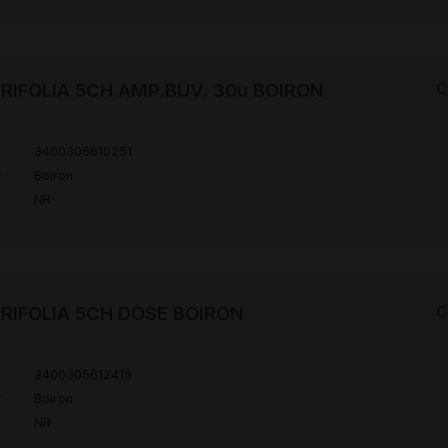
RIFOLIA 5CH AMP.BUV. 30u BOIRON
C
3400305610251
r
Boiron
NR
RIFOLIA 5CH DOSE BOIRON
C
3400305612415
r
Boiron
NR