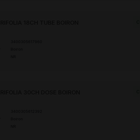
RIFOLIA 18CH TUBE BOIRON
C
3400305617960
r
Boiron
NR
RIFOLIA 30CH DOSE BOIRON
C
3400305612392
r
Boiron
NR