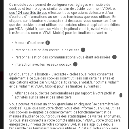
Laboratoire
Ce module vous permet de configurer vos réglages en matière de
cookies et technologies similaires afin de décider comment VIDAL et
ses 124 sociétés tierces
effectuent des opérations de lecture et/ou
d’écriture d’informations au sein des terminaux que vous utilisez. En
Gilbert - Réseau Santé Familiale et Monde du Bébé
cliquant sur le bouton « J’accepte » ci-dessous, vous consentez à ce
que des cookies soient utilisés sur certains sites et applications édités
par VIDAL (vidal.fr, campus.vidal.fr, hoptimal.vidal.fr, evidal.vidal.fr,
Voir la fiche laboratoire
fr.m3manabu.com et VIDAL Mobile) pour les finalités suivantes :
Mesure d’audience
i
Personnalisation des contenus de ce site
i
Personnalisation des communications vous étant adressées
i
Interaction avec les réseaux sociaux
i
En cliquant sur le bouton « J’accepte » ci-dessous, vous consentez
également à ce que des cookies soient utilisés sur certains sites et
applications édités par VIDAL(vidal.fr, campus.vidal.fr, hoptimal.vidal.fr,
evidal.vidal.fr et VIDAL Mobile) pour les finalités suivantes :
Affichage de publicités personnalisées par rapport à votre profil et
i
activités sur ce site et des sites tiers
Vous pouvez réaliser un choix granulaire en cliquant "Je paramètre les
cookies". Quel que soit votre choix, vous êtes informé que VIDAL utilise
des cookies exemptés de consentement, de fonctionnement et de
mesure d'audience pour produire des statistiques de visites anonymes.
Espace produit
Si vous êtes connecté à votre compte utilisateur VIDAL, votre choix sera
enregistré au niveau de votre compte VIDAL et sera appliqué depuis
Boutique
l’ensemble des terminaux que vous utilisez. A défaut, votre choix sera