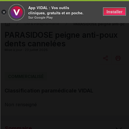
App VIDAL : Vos outils
Installer
×
cliniques, gratuits et en poche.
Sur Google Play
PARASIDOSE peigne anti-poux
DM & Parapharmacie
PARASIDOSE peigne anti-poux
dents cannelées
Mise à jour : 23 juillet 2026
Copier l'url
COMMERCIALISÉ
Classification paramédicale VIDAL
Email
Non renseigné
Sommaire