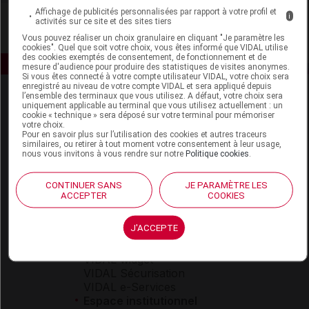
Affichage de publicités personnalisées par rapport à votre profil et
i
activités sur ce site et des sites tiers
Vous pouvez réaliser un choix granulaire en cliquant "Je paramètre les
cookies". Quel que soit votre choix, vous êtes informé que VIDAL utilise
des cookies exemptés de consentement, de fonctionnement et de
mesure d'audience pour produire des statistiques de visites anonymes.
Si vous êtes connecté à votre compte utilisateur VIDAL, votre choix sera
enregistré au niveau de votre compte VIDAL et sera appliqué depuis
l’ensemble des terminaux que vous utilisez. A défaut, votre choix sera
uniquement applicable au terminal que vous utilisez actuellement : un
cookie « technique » sera déposé sur votre terminal pour mémoriser
votre choix.
Pour en savoir plus sur l’utilisation des cookies et autres traceurs
similaires, ou retirer à tout moment votre consentement à leur usage,
nous vous invitons à vous rendre sur notre
Politique cookies
.
Espace produit
CONTINUER SANS
JE PARAMÈTRE LES
Boutique
ACCEPTER
COOKIES
VIDAL Expert
VIDAL Hoptimal
J'ACCEPTE
eVIDAL
VIDAL Mobile
VIDAL widget
VIDAL Sécurisation
VIDAL e-Services
Espace institutionnel