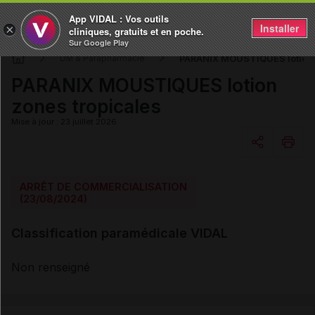
App VIDAL : Vos outils
Installer
×
cliniques, gratuits et en poche.
Sur Google Play
PARANIX MOUSTIQUES lotion z
DM & Parapharmacie
PARANIX MOUSTIQUES lotion
zones tropicales
Mise à jour : 23 juillet 2026
Copier l'url
ARRÊT DE COMMERCIALISATION
(23/08/2024)
Email
Classification paramédicale VIDAL
Non renseigné