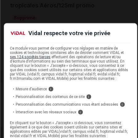
tropicales Aéros/125ml promo
Supprimé
Vidal respecte votre vie privée
Code EAN
3595890286575
Labo. Distributeur
Perrigo France
Ce module vous permet de configurer vos réglages en matière de
Remboursement
NR
cookies et technologies similaires afin de décider comment VIDAL et
ses 124 sociétés tierces
effectuent des opérations de lecture et/ou
d’écriture d’informations au sein des terminaux que vous utilisez. En
cliquant sur le bouton « J’accepte » ci-dessous, vous consentez à ce
que des cookies soient utilisés sur certains sites et applications édités
par VIDAL (vidal.fr, campus.vidal.fr, hoptimal.vidal.fr, evidal.vidal.fr,
fr.m3manabu.com et VIDAL Mobile) pour les finalités suivantes :
Laboratoire
Mesure d’audience
i
Personnalisation des contenus de ce site
i
Perrigo France
Personnalisation des communications vous étant adressées
i
Interaction avec les réseaux sociaux
i
Voir la fiche laboratoire
En cliquant sur le bouton « J’accepte » ci-dessous, vous consentez
également à ce que des cookies soient utilisés sur certains sites et
applications édités par VIDAL(vidal.fr, campus.vidal.fr, hoptimal.vidal.fr,
evidal.vidal.fr et VIDAL Mobile) pour les finalités suivantes :