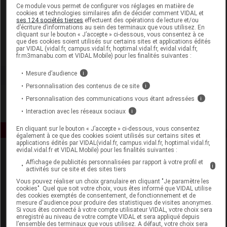
Laboratoire
Ce module vous permet de configurer vos réglages en matière de
cookies et technologies similaires afin de décider comment VIDAL et
ses 124 sociétés tierces
effectuent des opérations de lecture et/ou
d’écriture d’informations au sein des terminaux que vous utilisez. En
Evergreen Land France
cliquant sur le bouton « J’accepte » ci-dessous, vous consentez à ce
que des cookies soient utilisés sur certains sites et applications édités
par VIDAL (vidal.fr, campus.vidal.fr, hoptimal.vidal.fr, evidal.vidal.fr,
Voir la fiche laboratoire
fr.m3manabu.com et VIDAL Mobile) pour les finalités suivantes :
Mesure d’audience
i
Personnalisation des contenus de ce site
i
Personnalisation des communications vous étant adressées
i
Interaction avec les réseaux sociaux
i
En cliquant sur le bouton « J’accepte » ci-dessous, vous consentez
également à ce que des cookies soient utilisés sur certains sites et
applications édités par VIDAL(vidal.fr, campus.vidal.fr, hoptimal.vidal.fr,
evidal.vidal.fr et VIDAL Mobile) pour les finalités suivantes :
Affichage de publicités personnalisées par rapport à votre profil et
i
activités sur ce site et des sites tiers
Vous pouvez réaliser un choix granulaire en cliquant "Je paramètre les
cookies". Quel que soit votre choix, vous êtes informé que VIDAL utilise
des cookies exemptés de consentement, de fonctionnement et de
mesure d'audience pour produire des statistiques de visites anonymes.
Espace produit
Si vous êtes connecté à votre compte utilisateur VIDAL, votre choix sera
enregistré au niveau de votre compte VIDAL et sera appliqué depuis
Boutique
l’ensemble des terminaux que vous utilisez. A défaut, votre choix sera