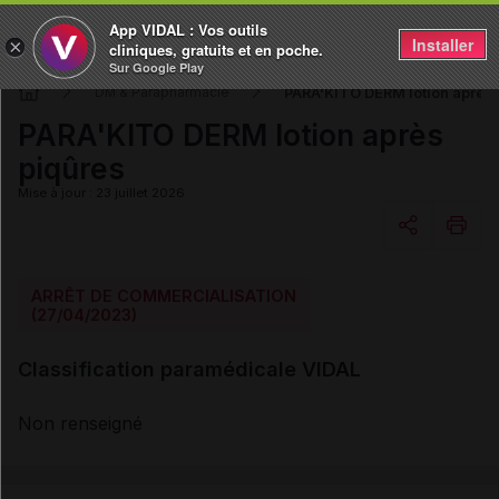
App VIDAL : Vos outils
Installer
×
cliniques, gratuits et en poche.
Sur Google Play
PARA'KITO DERM lotion après 
DM & Parapharmacie
PARA'KITO DERM lotion après
piqûres
Mise à jour : 23 juillet 2026
Copier l'url
ARRÊT DE COMMERCIALISATION
(27/04/2023)
Email
Classification paramédicale VIDAL
Non renseigné