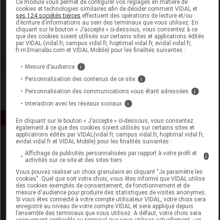
Ce module vous permet de configurer vos réglages en matière de
cookies et technologies similaires afin de décider comment VIDAL et
ses 124 sociétés tierces
effectuent des opérations de lecture et/ou
Gencibrosse
d’écriture d’informations au sein des terminaux que vous utilisez. En
cliquant sur le bouton « J’accepte » ci-dessous, vous consentez à ce
que des cookies soient utilisés sur certains sites et applications édités
Voir la fiche laboratoire
par VIDAL (vidal.fr, campus.vidal.fr, hoptimal.vidal.fr, evidal.vidal.fr,
fr.m3manabu.com et VIDAL Mobile) pour les finalités suivantes :
Mesure d’audience
i
Personnalisation des contenus de ce site
i
Personnalisation des communications vous étant adressées
i
Interaction avec les réseaux sociaux
i
En cliquant sur le bouton « J’accepte » ci-dessous, vous consentez
également à ce que des cookies soient utilisés sur certains sites et
applications édités par VIDAL(vidal.fr, campus.vidal.fr, hoptimal.vidal.fr,
evidal.vidal.fr et VIDAL Mobile) pour les finalités suivantes :
Affichage de publicités personnalisées par rapport à votre profil et
i
activités sur ce site et des sites tiers
Vous pouvez réaliser un choix granulaire en cliquant "Je paramètre les
cookies". Quel que soit votre choix, vous êtes informé que VIDAL utilise
des cookies exemptés de consentement, de fonctionnement et de
Espace produit
mesure d'audience pour produire des statistiques de visites anonymes.
Si vous êtes connecté à votre compte utilisateur VIDAL, votre choix sera
enregistré au niveau de votre compte VIDAL et sera appliqué depuis
Boutique
l’ensemble des terminaux que vous utilisez. A défaut, votre choix sera
VIDAL Expert
uniquement applicable au terminal que vous utilisez actuellement : un