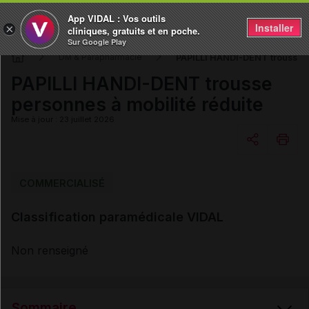
App VIDAL : Vos outils
Installer
×
cliniques, gratuits et en poche.
Sur Google Play
PAPILLI HANDI-DENT trousse p
DM & Parapharmacie
PAPILLI HANDI-DENT trousse
personnes à mobilité réduite
Mise à jour : 23 juillet 2026
Copier l'url
COMMERCIALISÉ
Classification paramédicale VIDAL
Email
Non renseigné
Sommaire