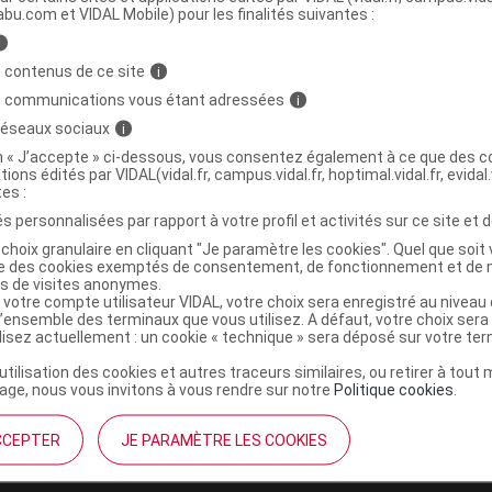
abu.com et VIDAL Mobile) pour les finalités suivantes :
i
E-SONIC Brosse dents extra souple 9-30mois
C
 contenus de ce site
i
s communications vous étant adressées
i
 réseaux sociaux
i
0709262100069
on « J’accepte » ci-dessous, vous consentez également à ce que des co
tions édités par VIDAL(vidal.fr, campus.vidal.fr, hoptimal.vidal.fr, evidal.
r
Gencibrosse
tes :
NR
s personnalisées par rapport à votre profil et activités sur ce site et d
choix granulaire en cliquant "Je paramètre les cookies". Quel que soit 
ise des cookies exemptés de consentement, de fonctionnement et de 
es de visites anonymes.
 votre compte utilisateur VIDAL, votre choix sera enregistré au nivea
l’ensemble des terminaux que vous utilisez. A défaut, votre choix ser
ilisez actuellement : un cookie « technique » sera déposé sur votre te
’utilisation des cookies et autres traceurs similaires, ou retirer à tou
ge, nous vous invitons à vous rendre sur notre
Politique cookies
.
CCEPTER
JE PARAMÈTRE LES COOKIES
institutionnel
Espace pa