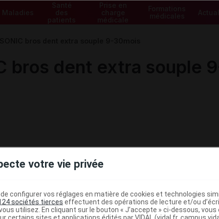
Santé
Prise en
Formations
Maladies
des
charge
Actual
médicales
patients
médicale
SONIC bros dent extra souple 9-30mois
 bros dent extra souple 
pecte votre vie privée
e configurer vos réglages en matière de cookies et technologies simil
124 sociétés tierces
effectuent des opérations de lecture et/ou d’écr
ministratives
ous utilisez. En cliquant sur le bouton « J’accepte » ci-dessous, vou
ur certains sites et applications édités par VIDAL (vidal.fr, campus.vidal.