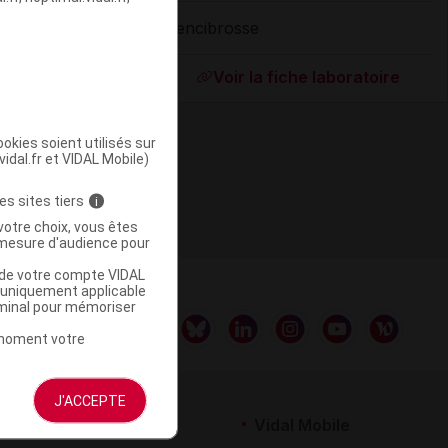
Gencibrosse
ommercialisé
Voir la fiche laboratoire
okies soient utilisés sur
vidal.fr et VIDAL Mobile)
es sites tiers
i
votre choix, vous êtes
mesure d'audience pour
u de votre compte VIDAL
a uniquement applicable
rminal pour mémoriser
t moment votre
J'ACCEPTE
rtenaires
Vidal Mobile