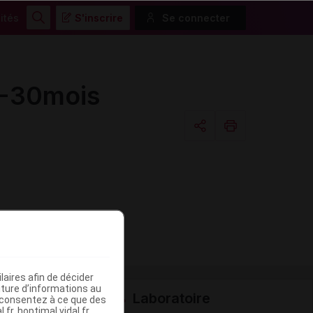
ités
S'inscrire
Se connecter
Rechercher
9-30mois
Copier l'url
Email
aires afin de décider
iture d’informations au
Laboratoire
s consentez à ce que des
fr, hoptimal.vidal.fr,