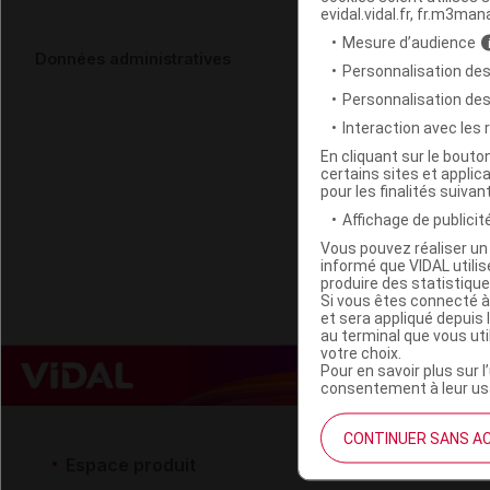
evidal.vidal.fr, fr.m3man
Mesure d’audience
PAPILLI BEB
Données administratives
Personnalisation des
Trousse
Personnalisation de
Interaction avec les
Code EAN
En cliquant sur le bout
certains sites et applica
Labo. Distributeu
pour les finalités suivan
Remboursement
Affichage de publicité
Vous pouvez réaliser un 
informé que VIDAL util
produire des statistiqu
Si vous êtes connecté à
et sera appliqué depuis 
au terminal que vous ut
votre choix.
Pour en savoir plus sur l
consentement à leur usa
CONTINUER SANS A
Espace produit
Espace 