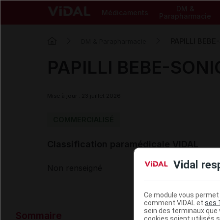
DM &
Médicaments
Parapharmacie
PAPILLI BEBE-
DM & Parapharmacie
PAPILLI BEBE-SONIC
Mise à jour : 23 juillet 2026
COMMERCIALISÉ
Classification paramédicale VIDAL
Vidal res
Non renseigné
Ce module vous permet d
comment VIDAL et
ses 
Données ad
sein des terminaux que v
Sommaire
cookies soient utilisés s