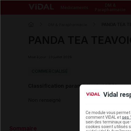
DM &
Médicaments
Parapharmacie
PANDA TEA TE
DM & Parapharmacie
PANDA TEA TEAVOIC
Mise à jour : 23 juillet 2026
COMMERCIALISÉ
Classification paramédicale VIDAL
Vidal res
Non renseigné
Ce module vous permet d
comment VIDAL et
ses 
sein des terminaux que v
Données ad
cookies soient utilisés s
Sommaire