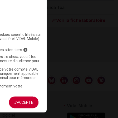
Panda Tea
ommercialisé
Voir la fiche laboratoire
okies soient utilisés sur
vidal.fr et VIDAL Mobile)
es sites tiers
i
votre choix, vous êtes
mesure d'audience pour
u de votre compte VIDAL
a uniquement applicable
rminal pour mémoriser
t moment votre
J'ACCEPTE
rtenaires
Vidal Mobile
 logiciel