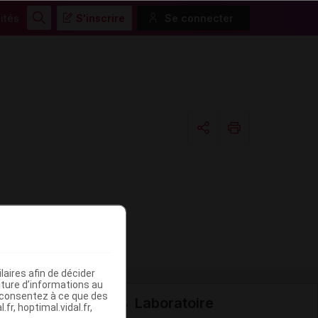
ités
S'inscrire
Se connecter
Rechercher
Copier l'url
Email
aires afin de décider
iture d’informations au
s consentez à ce que des
Laboratoire
fr, hoptimal.vidal.fr,