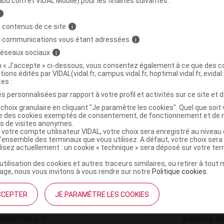
abu.com et VIDAL Mobile) pour les finalités suivantes :
i
TEAVOICE Tis 28Sach
C
 contenus de ce site
i
s communications vous étant adressées
i
 réseaux sociaux
i
3760293231204
on « J’accepte » ci-dessous, vous consentez également à ce que des co
r
GSA Healthcare
tions édités par VIDAL(vidal.fr, campus.vidal.fr, hoptimal.vidal.fr, evidal.
NR
tes :
s personnalisées par rapport à votre profil et activités sur ce site et d
choix granulaire en cliquant "Je paramètre les cookies". Quel que soit 
ise des cookies exemptés de consentement, de fonctionnement et de 
es de visites anonymes.
 votre compte utilisateur VIDAL, votre choix sera enregistré au nivea
l’ensemble des terminaux que vous utilisez. A défaut, votre choix ser
ilisez actuellement : un cookie « technique » sera déposé sur votre te
’utilisation des cookies et autres traceurs similaires, ou retirer à tou
ge, nous vous invitons à vous rendre sur notre
Politique cookies
.
CCEPTER
JE PARAMÈTRE LES COOKIES
institutionnel
Espace pa
mmes-nous ?
Éditeurs de