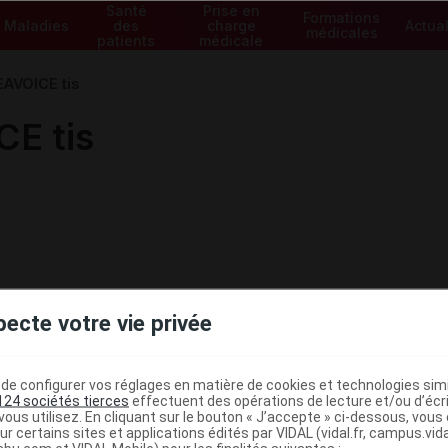
Santé
Prise en
Formations
Maladies
des
charge
Actual
médicales
patients
médicale
AVOICE tis
E tis
pecte votre vie privée
e configurer vos réglages en matière de cookies et technologies simil
124 sociétés tierces
effectuent des opérations de lecture et/ou d’écr
ous utilisez. En cliquant sur le bouton « J’accepte » ci-dessous, vou
ministratives
ur certains sites et applications édités par VIDAL (vidal.fr, campus.vidal.