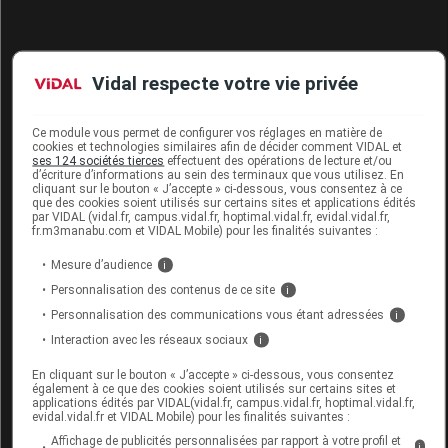
Vidal respecte votre vie privée
PAMPERS PREMIUM PROTECTION
PANTS Couche T6 +15kg maxipack/72
Ce module vous permet de configurer vos réglages en matière de
cookies et technologies similaires afin de décider comment VIDAL et
Commercialisé
ses 124 sociétés tierces
effectuent des opérations de lecture et/ou
d’écriture d’informations au sein des terminaux que vous utilisez. En
cliquant sur le bouton « J’accepte » ci-dessous, vous consentez à ce
que des cookies soient utilisés sur certains sites et applications édités
par VIDAL (vidal.fr, campus.vidal.fr, hoptimal.vidal.fr, evidal.vidal.fr,
Code EAN
8700216290692
fr.m3manabu.com et VIDAL Mobile) pour les finalités suivantes :
Labo. Distributeur
P&G Health France
Mesure d’audience
i
Remboursement
NR
Personnalisation des contenus de ce site
i
Personnalisation des communications vous étant adressées
i
Interaction avec les réseaux sociaux
i
En cliquant sur le bouton « J’accepte » ci-dessous, vous consentez
PAMPERS PREMIUM PROTECTION
également à ce que des cookies soient utilisés sur certains sites et
PANTS Couche T6 13-19kg Paq/27
applications édités par VIDAL(vidal.fr, campus.vidal.fr, hoptimal.vidal.fr,
evidal.vidal.fr et VIDAL Mobile) pour les finalités suivantes :
Affichage de publicités personnalisées par rapport à votre profil et
Commercialisé
i