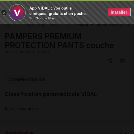
App VIDAL : Vos outils
Installer
×
cliniques, gratuits et en poche.
Sur Google Play
PAMPERS PREMIUM PROTECT
DM & Parapharmacie
PAMPERS PREMIUM
PROTECTION PANTS couche
Mise à jour : 23 juillet 2026
Copier l'url
COMMERCIALISÉ
Classification paramédicale VIDAL
Email
Non renseigné
Sommaire