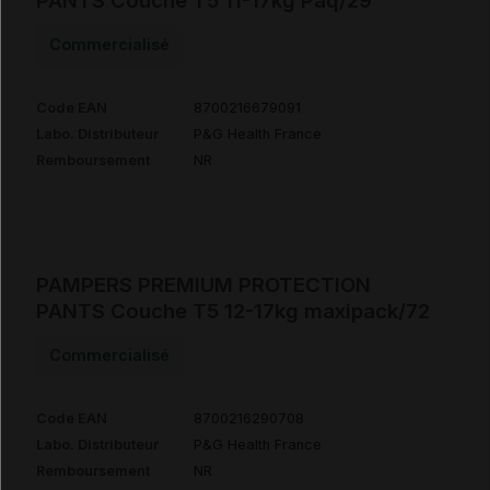
PANTS Couche T5 11-17kg Paq/29
Commercialisé
Code EAN
8700216679091
Labo. Distributeur
P&G Health France
Remboursement
NR
PAMPERS PREMIUM PROTECTION
PANTS Couche T5 12-17kg maxipack/72
Commercialisé
Code EAN
8700216290708
Labo. Distributeur
P&G Health France
Remboursement
NR