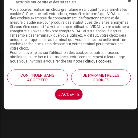
activités sur ce site et des sites tiers
Vous pouvez réaliser un choix granulaire en cliquant "Je paramètre les
cookies". Quel que soit votre choix, vous êtes informé que VIDAL utilise
Code EAN
8700216679183
des cookies exemptés de consentement, de fonctionnement et de
mesure d'audience pour produire des statistiques de visites anonymes.
Labo. Distributeur
P&G Health France
Si vous êtes connecté à votre compte utilisateur VIDAL, votre choix sera
enregistré au niveau de votre compte VIDAL et sera appliqué depuis
Remboursement
NR
l’ensemble des terminaux que vous utilisez. A défaut, votre choix sera
uniquement applicable au terminal que vous utilisez actuellement : un
cookie « technique » sera déposé sur votre terminal pour mémoriser
votre choix.
Pour en savoir plus sur l’utilisation des cookies et autres traceurs
similaires, ou retirer à tout moment votre consentement à leur usage,
nous vous invitons à vous rendre sur notre
Politique cookies
.
Laboratoire
CONTINUER SANS
JE PARAMÈTRE LES
ACCEPTER
COOKIES
P&G Health France
J'ACCEPTE
Voir la fiche laboratoire