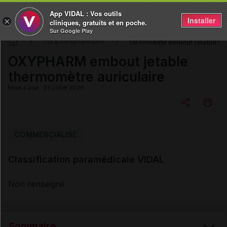
App VIDAL : Vos outils
Installer
×
cliniques, gratuits et en poche.
Sur Google Play
OXYPHARM embout jetable the
DM & Parapharmacie
OXYPHARM embout jetable
thermomètre auriculaire
Mise à jour : 23 juillet 2026
Copier l'url
COMMERCIALISÉ
Classification paramédicale VIDAL
Email
Non renseigné
Sommaire