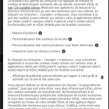
Ce module vous permet de configurer vos réglages en matière de
cookies et technologies similaires afin de décider comment VIDAL et
ses 124 sociétés tierces
effectuent des opérations de lecture et/ou
Oxypharm
d’écriture d’informations au sein des terminaux que vous utilisez. En
cliquant sur le bouton « J’accepte » ci-dessous, vous consentez à ce
que des cookies soient utilisés sur certains sites et applications édités
Voir la fiche laboratoire
par VIDAL (vidal.fr, campus.vidal.fr, hoptimal.vidal.fr, evidal.vidal.fr,
fr.m3manabu.com et VIDAL Mobile) pour les finalités suivantes :
Mesure d’audience
i
Personnalisation des contenus de ce site
i
Personnalisation des communications vous étant adressées
i
Interaction avec les réseaux sociaux
i
En cliquant sur le bouton « J’accepte » ci-dessous, vous consentez
également à ce que des cookies soient utilisés sur certains sites et
applications édités par VIDAL(vidal.fr, campus.vidal.fr, hoptimal.vidal.fr,
evidal.vidal.fr et VIDAL Mobile) pour les finalités suivantes :
Affichage de publicités personnalisées par rapport à votre profil et
i
activités sur ce site et des sites tiers
Vous pouvez réaliser un choix granulaire en cliquant "Je paramètre les
cookies". Quel que soit votre choix, vous êtes informé que VIDAL utilise
des cookies exemptés de consentement, de fonctionnement et de
Espace produit
mesure d'audience pour produire des statistiques de visites anonymes.
Si vous êtes connecté à votre compte utilisateur VIDAL, votre choix sera
enregistré au niveau de votre compte VIDAL et sera appliqué depuis
Boutique
l’ensemble des terminaux que vous utilisez. A défaut, votre choix sera
VIDAL Expert
uniquement applicable au terminal que vous utilisez actuellement : un