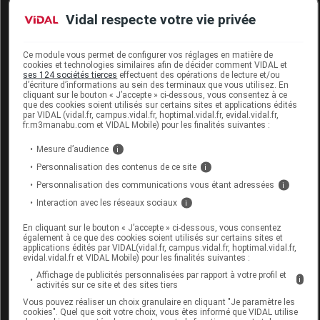
La vitamine B
contribue au métabolisme normal de
6
Vidal respecte votre vie privée
l'homocystéine.
conseils d'utilisation
Ce module vous permet de configurer vos réglages en matière de
cookies et technologies similaires afin de décider comment VIDAL et
ses 124 sociétés tierces
effectuent des opérations de lecture et/ou
1 gélule par jour, à avaler avec un verre d'eau.
d’écriture d’informations au sein des terminaux que vous utilisez. En
cliquant sur le bouton « J’accepte » ci-dessous, vous consentez à ce
Durée de la complémentation : 1 mois, à renouveler.
que des cookies soient utilisés sur certains sites et applications édités
par VIDAL (vidal.fr, campus.vidal.fr, hoptimal.vidal.fr, evidal.vidal.fr,
fr.m3manabu.com et VIDAL Mobile) pour les finalités suivantes :
précautions d'emploi
Mesure d’audience
i
Réservé à l'adulte.
Personnalisation des contenus de ce site
i
Personnalisation des communications vous étant adressées
i
Ne pas dépasser la dose journalière recommandée.
Interaction avec les réseaux sociaux
i
Déconseillé aux femmes enceintes et allaitantes.
En cliquant sur le bouton « J’accepte » ci-dessous, vous consentez
également à ce que des cookies soient utilisés sur certains sites et
Déconseillé chez les personnes souffrant de
applications édités par VIDAL(vidal.fr, campus.vidal.fr, hoptimal.vidal.fr,
evidal.vidal.fr et VIDAL Mobile) pour les finalités suivantes :
pathologies des voies biliaires (obstruction biliaire ou
Affichage de publicités personnalisées par rapport à votre profil et
i
troubles de la fonction biliaire).
activités sur ce site et des sites tiers
Vous pouvez réaliser un choix granulaire en cliquant "Je paramètre les
Usage prolongé déconseillé.
cookies". Quel que soit votre choix, vous êtes informé que VIDAL utilise