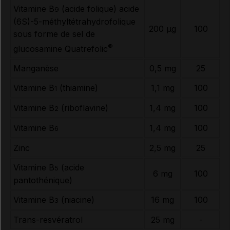
Vitamine B
(acide folique) acide
9
(6S)-5-méthyltétrahydrofolique
200 µg
100
sous forme de sel de
®
glucosamine Quatrefolic
Manganèse
0,5 mg
25
Vitamine B
(thiamine)
1,1 mg
100
1
Vitamine B
(riboflavine)
1,4 mg
100
2
Vitamine B
1,4 mg
100
6
Zinc
2,5 mg
25
Vitamine B
(acide
5
6 mg
100
pantothénique)
Vitamine B
(niacine)
16 mg
100
3
Trans-resvératrol
25 mg
-