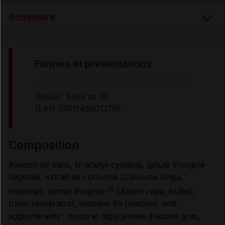
Sommaire
FORMES et PRÉSENTATIONS
formes et présentations
COMPOSITION
Gélule :
Boîte de 30
(EAN 3701145601370).
PROPRIÉTÉS et ALLÉGATIONS
composition
CONSEILS D'UTILISATION
Amidon de maïs, N-acétyl-cystéine, gélule d'origine
végétale, extrait de curcuma (
Curcuma longa
,
PRÉCAUTIONS D'EMPLOI
(1)
rhizome), extrait d'oignon
(
Allium cepa
, bulbe),
trans-resvératrol, vitamine B
(niacine), anti-
3
agglomérants : mono et diglycérides d'acides gras,
CONDITIONS DE CONSERVATION