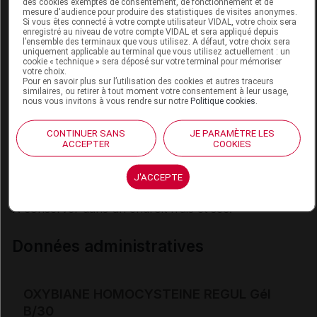
des cookies exemptés de consentement, de fonctionnement et de
mesure d'audience pour produire des statistiques de visites anonymes.
Ce complément alimentaire ne peut se substituer à
Si vous êtes connecté à votre compte utilisateur VIDAL, votre choix sera
enregistré au niveau de votre compte VIDAL et sera appliqué depuis
une alimentation variée, équilibrée ni à un mode de vie
l’ensemble des terminaux que vous utilisez. A défaut, votre choix sera
uniquement applicable au terminal que vous utilisez actuellement : un
sain.
cookie « technique » sera déposé sur votre terminal pour mémoriser
votre choix.
Traitement concomitant à risque d'interaction :
Pour en savoir plus sur l’utilisation des cookies et autres traceurs
similaires, ou retirer à tout moment votre consentement à leur usage,
Déconseillé chez les personnes sous anticoagulants,
nous vous invitons à vous rendre sur notre
Politique cookies
.
anticancéreux, immunosuppresseurs.
Les personnes prenant des médicaments ne devraient
CONTINUER SANS
JE PARAMÈTRE LES
ACCEPTER
COOKIES
consommer le produit que sous contrôle médical.
J'ACCEPTE
conditions de conservation
À conserver dans un endroit frais et sec.
Données administratives
OXYBIANE HOMOCYSTEINE REGUL Gél
B/30