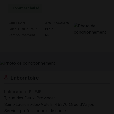
Commercialisé
Code EAN
3701145601370
Labo. Distributeur
Pileje
Remboursement
NR
Laboratoire
Laboratoire PILEJE
7, rue des Deux-Provinces
Saint-Laurent-des-Autels. 49270 Orée d'Anjou
Service professionnels de santé :