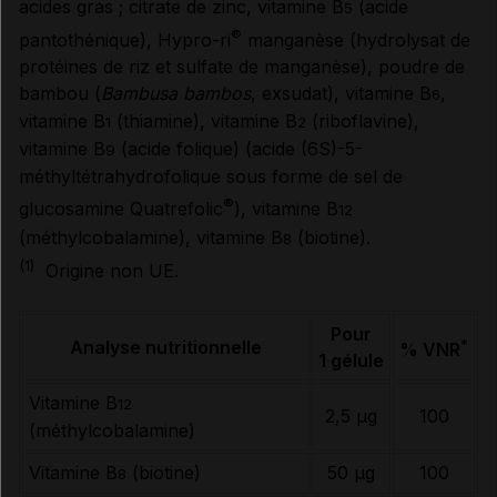
acides gras ; citrate de zinc, vitamine B
(acide
5
®
pantothénique), Hypro-ri
manganèse (hydrolysat de
Données administratives
protéines de riz et sulfate de manganèse), poudre de
bambou (
Bambusa bambos
, exsudat), vitamine B
,
6
vitamine B
(thiamine), vitamine B
(riboflavine),
1
2
vitamine B
(acide folique) (acide (6S)-5-
9
méthyltétrahydrofolique sous forme de sel de
®
glucosamine Quatrefolic
), vitamine B
12
(méthylcobalamine), vitamine B
(biotine).
8
(1)
Origine non UE.
Pour
*
Analyse nutritionnelle
% VNR
1 gélule
Vitamine B
12
2,5 µg
100
(méthylcobalamine)
Vitamine B
(biotine)
50 µg
100
8