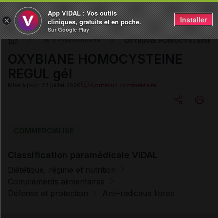
App VIDAL : Vos outils
Installer
×
cliniques, gratuits et en poche.
Sur Google Play
OXYBIANE HOMOCYSTEINE R
DM & Parapharmacie
OXYBIANE HOMOCYSTEINE
REGUL gél
Mise à jour : 23 juillet 2026
Ajouter un commentaire
Copier l'url
COMMERCIALISÉ
Classification paramédicale VIDAL
Email
Diététique, régime et nutrition
Compléments alimentaires
Défense et protection
Anti-radicaux libres