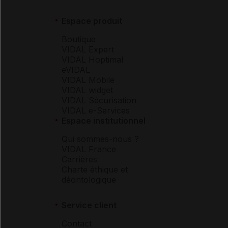
Espace produit
Boutique
VIDAL Expert
VIDAL Hoptimal
eVIDAL
VIDAL Mobile
VIDAL widget
VIDAL Sécurisation
VIDAL e-Services
Espace institutionnel
Qui sommes-nous ?
VIDAL France
Carrières
Charte éthique et
déontologique
Service client
Contact