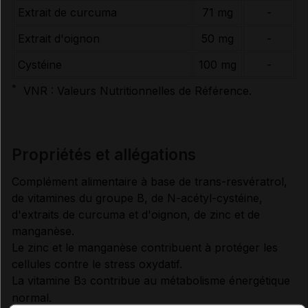
Extrait de curcuma
71 mg
-
Extrait d'oignon
50 mg
-
Cystéine
100 mg
-
*
VNR : Valeurs Nutritionnelles de Référence.
propriétés et allégations
Complément alimentaire à base de trans-resvératrol,
de vitamines du groupe B, de N-acétyl-cystéine,
d'extraits de curcuma et d'oignon, de zinc et de
manganèse.
Le zinc et le manganèse contribuent à protéger les
cellules contre le stress oxydatif.
La vitamine B
contribue au métabolisme énergétique
3
normal.