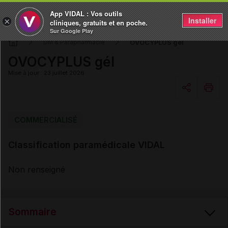
App VIDAL : Vos outils
Installer
×
cliniques, gratuits et en poche.
Sur Google Play
OVOCYPLUS gél
DM & Parapharmacie
OVOCYPLUS gél
Mise à jour : 23 juillet 2026
Copier l'url
COMMERCIALISÉ
Classification paramédicale VIDAL
Email
Non renseigné
Sommaire