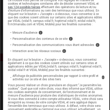
Ce module vous permet de configurer vos réglages en matière de
cookies et technologies similaires afin de décider comment VIDAL et
ses 124 sociétés tierces
effectuent des opérations de lecture et/ou
Bivea Medical
d’écriture d’informations au sein des terminaux que vous utilisez. En
cliquant sur le bouton « J’accepte » ci-dessous, vous consentez à ce
que des cookies soient utilisés sur certains sites et applications édités
Voir la fiche laboratoire
par VIDAL (vidal.fr, campus.vidal.fr, hoptimal.vidal.fr, evidal.vidal.fr,
fr.m3manabu.com et VIDAL Mobile) pour les finalités suivantes :
Mesure d’audience
i
Personnalisation des contenus de ce site
i
Personnalisation des communications vous étant adressées
i
Interaction avec les réseaux sociaux
i
En cliquant sur le bouton « J’accepte » ci-dessous, vous consentez
également à ce que des cookies soient utilisés sur certains sites et
applications édités par VIDAL(vidal.fr, campus.vidal.fr, hoptimal.vidal.fr,
evidal.vidal.fr et VIDAL Mobile) pour les finalités suivantes :
Affichage de publicités personnalisées par rapport à votre profil et
i
activités sur ce site et des sites tiers
Vous pouvez réaliser un choix granulaire en cliquant "Je paramètre les
cookies". Quel que soit votre choix, vous êtes informé que VIDAL utilise
des cookies exemptés de consentement, de fonctionnement et de
Espace produit
mesure d'audience pour produire des statistiques de visites anonymes.
Si vous êtes connecté à votre compte utilisateur VIDAL, votre choix sera
Boutique
enregistré au niveau de votre compte VIDAL et sera appliqué depuis
l’ensemble des terminaux que vous utilisez. A défaut, votre choix sera
VIDAL Expert
uniquement applicable au terminal que vous utilisez actuellement : un