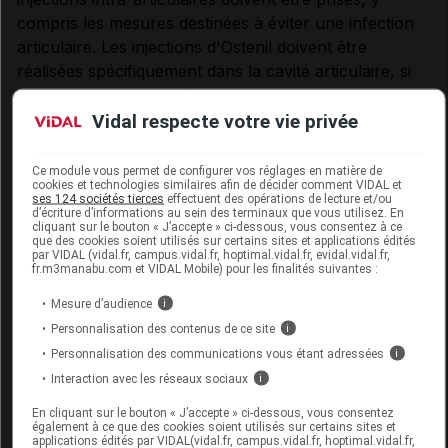
compris les mesures destinées à éviter une infection
articulaire. Les injections d'Ostenil doivent être
réalisées spécifiquement dans la cavité articulaire, si
nécessaire sous contrôle scopique. Il faut éviter les
injections dans les vaisseaux sanguins et dans les
Vidal respecte votre vie privée
tissus environnants.
Ce module vous permet de configurer vos réglages en matière de
En l'absence de données cliniques sur l'emploi de
cookies et technologies similaires afin de décider comment VIDAL et
ses 124 sociétés tierces
effectuent des opérations de lecture et/ou
l'acide hyaluronique chez l'enfant, la femme enceinte
d’écriture d’informations au sein des terminaux que vous utilisez. En
cliquant sur le bouton « J’accepte » ci-dessous, vous consentez à ce
ou allaitante, ou dans les affections inflammatoires
que des cookies soient utilisés sur certains sites et applications édités
articulaires telles que l'arthrite rhumatoïde ou la
par VIDAL (vidal.fr, campus.vidal.fr, hoptimal.vidal.fr, evidal.vidal.fr,
fr.m3manabu.com et VIDAL Mobile) pour les finalités suivantes :
maladie de Bechterew, l'administration d'Ostenil n'est
pas recommandée chez ces patients.
Mesure d’audience
i
Personnalisation des contenus de ce site
i
Ne pas utiliser si la seringue préremplie ou
Personnalisation des communications vous étant adressées
i
l'emballage stérile sont endommagés.
Interaction avec les réseaux sociaux
i
Toute solution non utilisée immédiatement après
En cliquant sur le bouton « J’accepte » ci-dessous, vous consentez
également à ce que des cookies soient utilisés sur certains sites et
ouverture doit être jetée. Sinon, la stérilité n'est plus
applications édités par VIDAL(vidal.fr, campus.vidal.fr, hoptimal.vidal.fr,