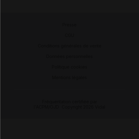
Presse
-
CGU
-
Conditions générales de vente
-
Données personnelles
-
Politique cookies
-
Mentions légales
Fréquentation certifiée par
l'ACPM/OJD
|
Copyright 2026 Vidal