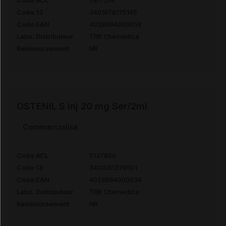
Code ACL
7817514
Code 13
3401078175145
Code EAN
4028694000058
Labo. Distributeur
TRB Chemedica
Remboursement
NR
OSTENIL S inj 20 mg Ser/2ml
Commercialisé
Code ACL
5137850
Code 13
3401051378501
Code EAN
4028694000034
Labo. Distributeur
TRB Chemedica
Remboursement
NR