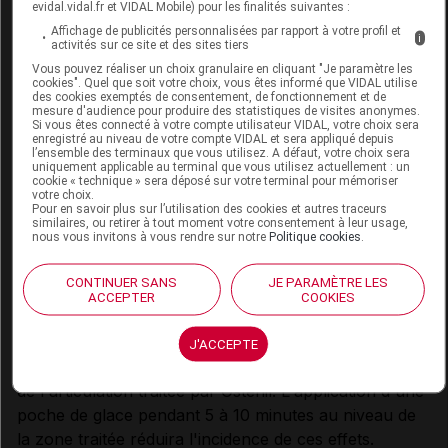
garantie.
evidal.vidal.fr et VIDAL Mobile) pour les finalités suivantes :
Affichage de publicités personnalisées par rapport à votre profil et
i
Interactions :
activités sur ce site et des sites tiers
Éviter l'emploi d'Ostenil avec les instruments stérilisés
Vous pouvez réaliser un choix granulaire en cliquant "Je paramètre les
cookies". Quel que soit votre choix, vous êtes informé que VIDAL utilise
à l'aide de solutions renfermant des sels d'ammonium
des cookies exemptés de consentement, de fonctionnement et de
mesure d'audience pour produire des statistiques de visites anonymes.
quaternaire. A ce jour, aucune donnée n'est
Si vous êtes connecté à votre compte utilisateur VIDAL, votre choix sera
enregistré au niveau de votre compte VIDAL et sera appliqué depuis
disponible sur l'incompatibilité d'Ostenil avec d'autres
l’ensemble des terminaux que vous utilisez. A défaut, votre choix sera
solutions à usage intra-articulaire.
uniquement applicable au terminal que vous utilisez actuellement : un
cookie « technique » sera déposé sur votre terminal pour mémoriser
votre choix.
La prise simultanée d'analgésiques ou d'une
Pour en savoir plus sur l’utilisation des cookies et autres traceurs
similaires, ou retirer à tout moment votre consentement à leur usage,
médication anti-inflammatoire par voie orale pendant
nous vous invitons à vous rendre sur notre
Politique cookies
.
les premiers jours de traitement peut être utile au
patient.
CONTINUER SANS
JE PARAMÈTRE LES
ACCEPTER
COOKIES
Effets indésirables :
Des manifestations locales telles que douleur, chaleur,
J'ACCEPTE
rougeur et gonflement peuvent apparaître au niveau
de l'articulation traitée par Ostenil. L'application d'une
poche de glace pendant 5 à 10 minutes au niveau de
la zone traitée réduira l'incidence de ces effets.