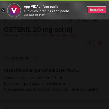
App VIDAL : Vos outils
Installer
×
cliniques, gratuits et en poche.
Sur Google Play
OSTENIL 20 mg sol inj
DM & Parapharmacie
OSTENIL 20 mg sol inj
Mise à jour : 23 juillet 2026
Ajouter un commentaire
Copier l'url
COMMERCIALISÉ
Classification paramédicale VIDAL
Email
Accessoires et matériel médical
Injections, perfusions, instillations
Viscoélastiques et kit pour injection intra-articulaire