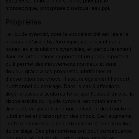
Excipients :
chlorure de sodium, phosphate
PRÉCAUTIONS D'EMPLOI
monosodique, phosphate disodique, eau ppi.
propriétés
CONDITIONS DE CONSERVATION
Le liquide synovial, dont la viscoélasticité est liée à la
présence d'acide hyaluronique, est présent dans
RENSEIGNEMENTS ADMINISTRATIFS
toutes les articulations synoviales, et particulièrement
dans les articulations supportant un poids important,
où il permet des mouvements normaux et sans
Données administratives
douleur grâce à ses propriétés lubrifiantes et
d'absorption des chocs. Il assure également l'apport
nutritionnel du cartilage. Dans le cas d'affections
dégénératives articulaires telles que l'ostéoarthrose, la
viscoélasticité du liquide synovial est notablement
diminuée, ce qui entraîne une réduction des fonctions
lubrifiantes et d'absorption des chocs. Ceci augmente
la charge mécanique de l'articulation et la destruction
du cartilage. Ces phénomènes ont pour conséquence
une mobilité réduite de l'articulation atteinte et