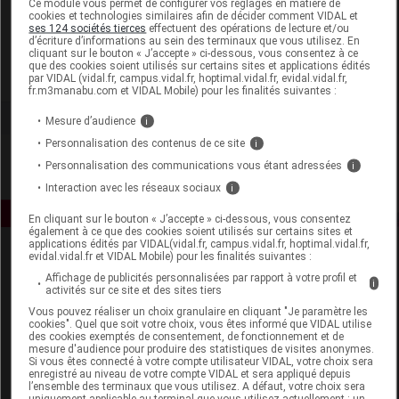
Ce module vous permet de configurer vos réglages en matière de
cookies et technologies similaires afin de décider comment VIDAL et
ses 124 sociétés tierces
effectuent des opérations de lecture et/ou
Les Pharmaciens Associés
d’écriture d’informations au sein des terminaux que vous utilisez. En
cliquant sur le bouton « J’accepte » ci-dessous, vous consentez à ce
que des cookies soient utilisés sur certains sites et applications édités
Voir la fiche laboratoire
par VIDAL (vidal.fr, campus.vidal.fr, hoptimal.vidal.fr, evidal.vidal.fr,
fr.m3manabu.com et VIDAL Mobile) pour les finalités suivantes :
Mesure d’audience
i
Personnalisation des contenus de ce site
i
Personnalisation des communications vous étant adressées
i
Interaction avec les réseaux sociaux
i
En cliquant sur le bouton « J’accepte » ci-dessous, vous consentez
également à ce que des cookies soient utilisés sur certains sites et
applications édités par VIDAL(vidal.fr, campus.vidal.fr, hoptimal.vidal.fr,
evidal.vidal.fr et VIDAL Mobile) pour les finalités suivantes :
Affichage de publicités personnalisées par rapport à votre profil et
i
activités sur ce site et des sites tiers
Vous pouvez réaliser un choix granulaire en cliquant "Je paramètre les
cookies". Quel que soit votre choix, vous êtes informé que VIDAL utilise
des cookies exemptés de consentement, de fonctionnement et de
Espace produit
mesure d'audience pour produire des statistiques de visites anonymes.
Si vous êtes connecté à votre compte utilisateur VIDAL, votre choix sera
enregistré au niveau de votre compte VIDAL et sera appliqué depuis
Boutique
l’ensemble des terminaux que vous utilisez. A défaut, votre choix sera
VIDAL Expert
uniquement applicable au terminal que vous utilisez actuellement : un