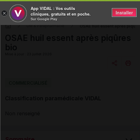
App VIDAL : Vos outils
Installer
×
cliniques, gratuits et en poche.
Sur Google Play
OSAE huil essent après piqûre
DM & Parapharmacie
OSAE huil essent après piqûres
bio
Mise à jour : 23 juillet 2026
Copier l'url
COMMERCIALISÉ
Classification paramédicale VIDAL
Email
Non renseigné
Sommaire