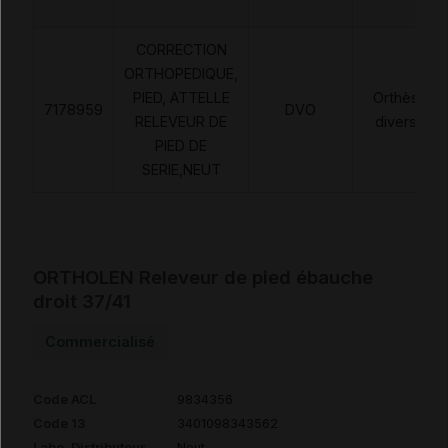
CORRECTION
ORTHOPEDIQUE,
PIED, ATTELLE
Orthèses
7178959
DVO
RELEVEUR DE
diverses
PIED DE
SERIE,NEUT
ORTHOLEN Releveur de pied ébauche
droit 37/41
Commercialisé
Code ACL
9834356
Code 13
3401098343562
Labo. Distributeur
Neut