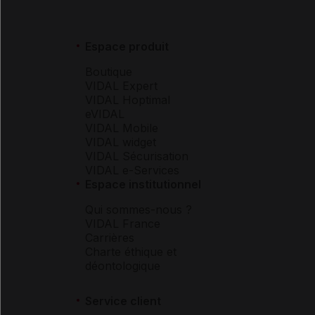
Espace produit
Boutique
VIDAL Expert
VIDAL Hoptimal
eVIDAL
VIDAL Mobile
VIDAL widget
VIDAL Sécurisation
VIDAL e-Services
Espace institutionnel
Qui sommes-nous ?
VIDAL France
Carrières
Charte éthique et
déontologique
Service client