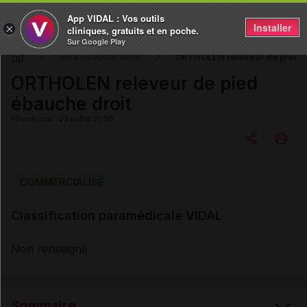
App VIDAL : Vos outils
Installer
×
cliniques, gratuits et en poche.
Sur Google Play
ORTHOLEN releveur de pied é
DM & Parapharmacie
ORTHOLEN releveur de pied
ébauche droit
Mise à jour : 23 juillet 2026
Copier l'url
COMMERCIALISÉ
Classification paramédicale VIDAL
Email
Non renseigné
Sommaire