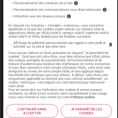
Personnalisation des contenus de ce site
i
Commercialisé
Personnalisation des communications vous étant adressées
i
Interaction avec les réseaux sociaux
i
Code ACL
9834362
En cliquant sur le bouton « J’accepte » ci-dessous, vous consentez
également à ce que des cookies soient utilisés sur certains sites et
Code 13
3401098343623
applications édités par VIDAL(vidal.fr, campus.vidal.fr, hoptimal.vidal.fr,
Labo. Distributeur
Neut
evidal.vidal.fr et VIDAL Mobile) pour les finalités suivantes :
Affichage de publicités personnalisées par rapport à votre profil et
i
activités sur ce site et des sites tiers
Vous pouvez réaliser un choix granulaire en cliquant "Je paramètre les
cookies". Quel que soit votre choix, vous êtes informé que VIDAL utilise
des cookies exemptés de consentement, de fonctionnement et de
Code
Code
Nature
Désignation
mesure d'audience pour produire des statistiques de visites anonymes.
LPPR
prestation
prestation
Si vous êtes connecté à votre compte utilisateur VIDAL, votre choix sera
enregistré au niveau de votre compte VIDAL et sera appliqué depuis
l’ensemble des terminaux que vous utilisez. A défaut, votre choix sera
uniquement applicable au terminal que vous utilisez actuellement : un
cookie « technique » sera déposé sur votre terminal pour mémoriser
CORRECTION
votre choix.
Pour en savoir plus sur l’utilisation des cookies et autres traceurs
ORTHOPEDIQUE,
similaires, ou retirer à tout moment votre consentement à leur usage,
nous vous invitons à vous rendre sur notre
Politique cookies
.
PIED, ATTELLE
Orthèses
7178959
DVO
RELEVEUR DE
diverses
CONTINUER SANS
JE PARAMÈTRE LES
PIED DE
ACCEPTER
COOKIES
SERIE,NEUT