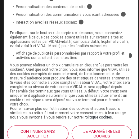
Code
Code
Natur
Personnalisation des contenus de ce site
i
Désignation
LPPR
prestation
prestati
Personnalisation des communications vous étant adressées
i
Interaction avec les réseaux sociaux
i
En cliquant sur le bouton « J’accepte » ci-dessous, vous consentez
COLLIER CERVICAL
également à ce que des cookies soient utilisés sur certains sites et
POUR SOUTIEN
applications édités par VIDAL(vidal.fr, campus.vidal.fr, hoptimal.vidal.fr,
Orthès
evidal.vidal.fr et VIDAL Mobile) pour les finalités suivantes :
7133490
MOYEN, REGLABLE
DVO
diverse
Affichage de publicités personnalisées par rapport à votre profil et
i
EN
activités sur ce site et des sites tiers
HAUTEUR,THUASNE
Vous pouvez réaliser un choix granulaire en cliquant "Je paramètre les
cookies". Quel que soit votre choix, vous êtes informé que VIDAL utilise
des cookies exemptés de consentement, de fonctionnement et de
mesure d'audience pour produire des statistiques de visites anonymes.
Si vous êtes connecté à votre compte utilisateur VIDAL, votre choix sera
enregistré au niveau de votre compte VIDAL et sera appliqué depuis
l’ensemble des terminaux que vous utilisez. A défaut, votre choix sera
uniquement applicable au terminal que vous utilisez actuellement : un
ORTEL C3 Collier cervical ss
cookie « technique » sera déposé sur votre terminal pour mémoriser
mentonnière T3
votre choix.
Pour en savoir plus sur l’utilisation des cookies et autres traceurs
similaires, ou retirer à tout moment votre consentement à leur usage,
Supprimé
nous vous invitons à vous rendre sur notre
Politique cookies
.
CONTINUER SANS
JE PARAMÈTRE LES
Code ACL
4495688
ACCEPTER
COOKIES