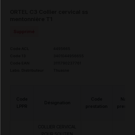
ORTEL C3 Collier cervical ss
mentonnière T1
Supprimé
Code ACL
4495665
Code 13
3401044956655
Code EAN
3111790237761
Labo. Distributeur
Thuasne
Code
Code
Natur
Désignation
LPPR
prestation
prestati
COLLIER CERVICAL
POUR SOUTIEN