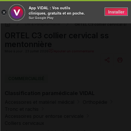
App VIDAL : Vos outils
Installer
×
cliniques, gratuits et en poche.
Sur Google Play
ORTEL C3 collier cervical ss 
DM & Parapharmacie
ORTEL C3 collier cervical ss
mentonnière
Mise à jour : 23 juillet 2026
Ajouter un commentaire
Copier l'url
COMMERCIALISÉ
Classification paramédicale VIDAL
Email
Accessoires et matériel médical
Orthopédie
Tronc et rachis
Accessoires pour entorse cervicale
Colliers cervicaux