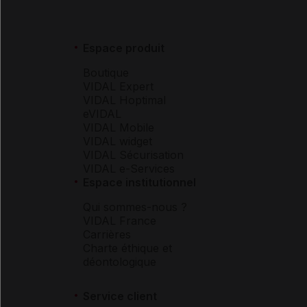
Espace produit
Boutique
VIDAL Expert
VIDAL Hoptimal
eVIDAL
VIDAL Mobile
VIDAL widget
VIDAL Sécurisation
VIDAL e-Services
Espace institutionnel
Qui sommes-nous ?
VIDAL France
Carrières
Charte éthique et
déontologique
Service client