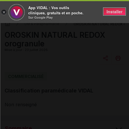
App VIDAL : Vos outils
Installer
×
cliniques, gratuits et en poche.
Sur Google Play
OROSKIN NATURAL REDOX oro
DM & Parapharmacie
OROSKIN NATURAL REDOX
orogranule
Mise à jour : 23 juillet 2026
Copier l'url
COMMERCIALISÉ
Classification paramédicale VIDAL
Email
Non renseigné
Sommaire