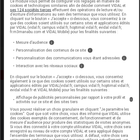
Ce module vous permet de configurer vos réglages en matière de
cookies et technologies similaires afin de décider comment VIDAL et
ses 124 sociétés tierces
effectuent des opérations de lecture et/ou
Zannini
d’écriture d’informations au sein des terminaux que vous utilisez. En
cliquant sur le bouton « J’accepte » ci-dessous, vous consentez à ce
que des cookies soient utilisés sur certains sites et applications édités
Voir la fiche laboratoire
par VIDAL (vidal.fr, campus.vidal.fr, hoptimal.vidal.fr, evidal.vidal.fr,
fr.m3manabu.com et VIDAL Mobile) pour les finalités suivantes :
Mesure d’audience
i
Personnalisation des contenus de ce site
i
Personnalisation des communications vous étant adressées
i
Interaction avec les réseaux sociaux
i
En cliquant sur le bouton « J’accepte » ci-dessous, vous consentez
également à ce que des cookies soient utilisés sur certains sites et
applications édités par VIDAL(vidal.fr, campus.vidal.fr, hoptimal.vidal.fr,
evidal.vidal.fr et VIDAL Mobile) pour les finalités suivantes :
Affichage de publicités personnalisées par rapport à votre profil et
i
activités sur ce site et des sites tiers
Vous pouvez réaliser un choix granulaire en cliquant "Je paramètre les
cookies". Quel que soit votre choix, vous êtes informé que VIDAL utilise
des cookies exemptés de consentement, de fonctionnement et de
Espace produit
mesure d'audience pour produire des statistiques de visites anonymes.
Si vous êtes connecté à votre compte utilisateur VIDAL, votre choix sera
enregistré au niveau de votre compte VIDAL et sera appliqué depuis
Boutique
l’ensemble des terminaux que vous utilisez. A défaut, votre choix sera
VIDAL Expert
uniquement applicable au terminal que vous utilisez actuellement : un