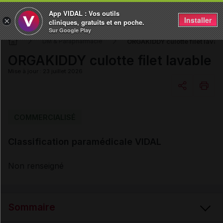
App VIDAL : Vos outils
Installer
×
cliniques, gratuits et en poche.
Sur Google Play
ORGAKIDDY culotte filet lavab
DM & Parapharmacie
ORGAKIDDY culotte filet lavable
Mise à jour : 23 juillet 2026
Copier l'url
COMMERCIALISÉ
Classification paramédicale VIDAL
Email
Non renseigné
Sommaire