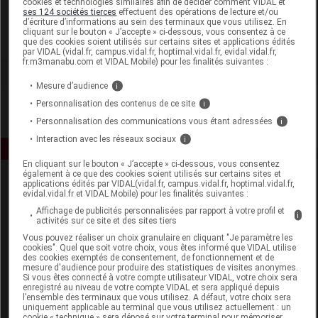
cookies et technologies similaires afin de décider comment VIDAL et
Quies
ses 124 sociétés tierces
effectuent des opérations de lecture et/ou
d’écriture d’informations au sein des terminaux que vous utilisez. En
cliquant sur le bouton « J’accepte » ci-dessous, vous consentez à ce
Voir la fiche laboratoire
que des cookies soient utilisés sur certains sites et applications édités
par VIDAL (vidal.fr, campus.vidal.fr, hoptimal.vidal.fr, evidal.vidal.fr,
fr.m3manabu.com et VIDAL Mobile) pour les finalités suivantes :
Mesure d’audience
i
Personnalisation des contenus de ce site
i
Personnalisation des communications vous étant adressées
i
Interaction avec les réseaux sociaux
i
En cliquant sur le bouton « J’accepte » ci-dessous, vous consentez
également à ce que des cookies soient utilisés sur certains sites et
applications édités par VIDAL(vidal.fr, campus.vidal.fr, hoptimal.vidal.fr,
evidal.vidal.fr et VIDAL Mobile) pour les finalités suivantes :
Affichage de publicités personnalisées par rapport à votre profil et
i
activités sur ce site et des sites tiers
Vous pouvez réaliser un choix granulaire en cliquant "Je paramètre les
cookies". Quel que soit votre choix, vous êtes informé que VIDAL utilise
Espace produit
des cookies exemptés de consentement, de fonctionnement et de
mesure d'audience pour produire des statistiques de visites anonymes.
Boutique
Si vous êtes connecté à votre compte utilisateur VIDAL, votre choix sera
enregistré au niveau de votre compte VIDAL et sera appliqué depuis
VIDAL Expert
l’ensemble des terminaux que vous utilisez. A défaut, votre choix sera
VIDAL Hoptimal
uniquement applicable au terminal que vous utilisez actuellement : un
cookie « technique » sera déposé sur votre terminal pour mémoriser