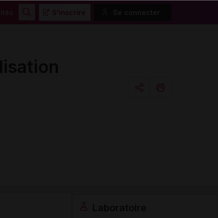
ités
S'inscrire
Se connecter
Rechercher
isation
Copier l'url
Email
Laboratoire