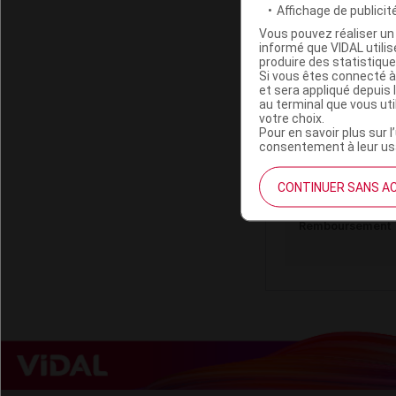
Affichage de publicité
Vous pouvez réaliser un 
informé que VIDAL util
produire des statistiqu
Si vous êtes connecté à
ORFIT COLOR
et sera appliqué depuis 
au terminal que vous ut
3,4x450x
votre choix.
Pour en savoir plus sur l
consentement à leur usa
Code ACL
Code EAN
CONTINUER SANS A
Labo. Distributeu
Remboursement