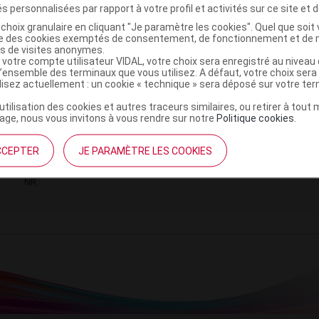
s personnalisées par rapport à votre profil et activités sur ce site et d
choix granulaire en cliquant "Je paramètre les cookies". Quel que soit 
ise des cookies exemptés de consentement, de fonctionnement et de 
es de visites anonymes.
 votre compte utilisateur VIDAL, votre choix sera enregistré au nivea
 NP Plaque non perforée immobilisation or
C
l’ensemble des terminaux que vous utilisez. A défaut, votre choix ser
ilisez actuellement : un cookie « technique » sera déposé sur votre te
600mm
’utilisation des cookies et autres traceurs similaires, ou retirer à tou
ge, nous vous invitons à vous rendre sur notre
Politique cookies
.
2107222
3322541016577
CCEPTER
JE PARAMÈTRE LES COOKIES
r
Gibaud
NR