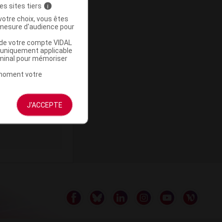
es sites tiers
i
votre choix, vous êtes
mesure d'audience pour
u de votre compte VIDAL
ommercialisé
a uniquement applicable
rminal pour mémoriser
t moment votre
J'ACCEPTE