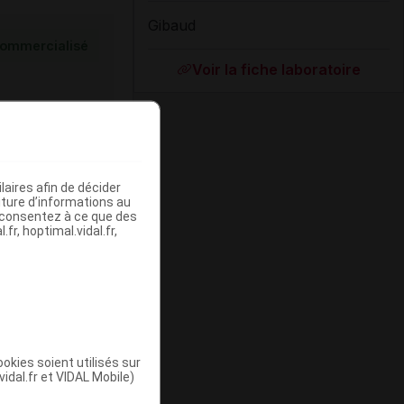
Gibaud
ommercialisé
Voir la fiche laboratoire
aires afin de décider
iture d’informations au
s consentez à ce que des
fr, hoptimal.vidal.fr,
ommercialisé
okies soient utilisés sur
vidal.fr et VIDAL Mobile)