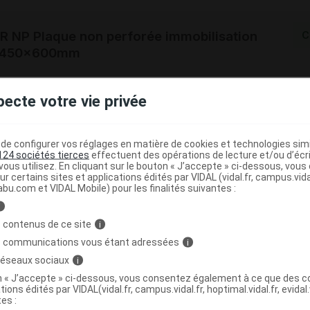
 NP Plaque non perforée immobilisation
C
4x450x600mm
3322541528124
pecte votre vie privée
r
Gibaud
NR
e configurer vos réglages en matière de cookies et technologies simil
124 sociétés tierces
effectuent des opérations de lecture et/ou d’écr
ous utilisez. En cliquant sur le bouton « J’accepte » ci-dessous, vou
ur certains sites et applications édités par VIDAL (vidal.fr, campus.vidal.
abu.com et VIDAL Mobile) pour les finalités suivantes :
 NP Plaque non perforée immobilisation
C
i
450x600mm
 contenus de ce site
i
s communications vous étant adressées
i
 réseaux sociaux
i
3322541532121
on « J’accepte » ci-dessous, vous consentez également à ce que des co
r
Gibaud
tions édités par VIDAL(vidal.fr, campus.vidal.fr, hoptimal.vidal.fr, evidal.
NR
tes :