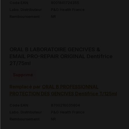
Code EAN
8001841724355
Labo. Distributeur
P&G Health France
Remboursement
NR
ORAL B LABORATOIRE GENCIVES &
EMAIL PRO-REPAIR ORIGINAL Dentifrice
2T/75ml
Supprimé
Remplacé par
ORAL B PROFESSIONNAL
PROTECTION DES GENCIVES Dentifrice T/125ml
Code EAN
8700216035804
Labo. Distributeur
P&G Health France
Remboursement
NR