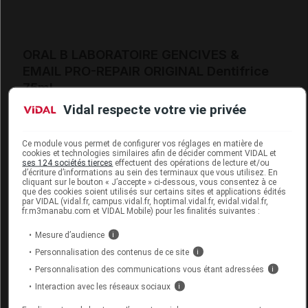
ORAL B LABORATOIRE GENCIVES &
EMAIL PRO-REPAIR ORIGINAL Dentifrice
75ml
Vidal respecte votre vie privée
Supprimé
Remplacé par ORAL B LABORATOIRE GENCIVES
Ce module vous permet de configurer vos réglages en matière de
cookies et technologies similaires afin de décider comment VIDAL et
& EMAIL PRO-REPAIR ORIGINAL Dentifrice
ses 124 sociétés tierces
effectuent des opérations de lecture et/ou
d’écriture d’informations au sein des terminaux que vous utilisez. En
T/75ml
cliquant sur le bouton « J’accepte » ci-dessous, vous consentez à ce
que des cookies soient utilisés sur certains sites et applications édités
par VIDAL (vidal.fr, campus.vidal.fr, hoptimal.vidal.fr, evidal.vidal.fr,
Code EAN
8001841724317
fr.m3manabu.com et VIDAL Mobile) pour les finalités suivantes :
Labo. Distributeur
P&G Health France
Mesure d’audience
i
Remboursement
NR
Personnalisation des contenus de ce site
i
Personnalisation des communications vous étant adressées
i
Interaction avec les réseaux sociaux
i