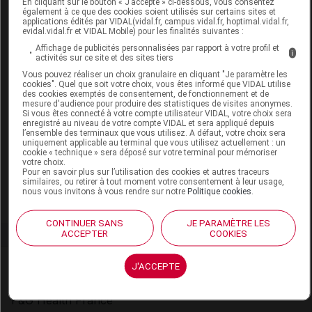
En cliquant sur le bouton « J’accepte » ci-dessous, vous consentez
ORAL B LABORATOIRE GENCIVES &
également à ce que des cookies soient utilisés sur certains sites et
applications édités par VIDAL(vidal.fr, campus.vidal.fr, hoptimal.vidal.fr,
EMAIL PRO-REPAIR ORIGINAL Dentifrice
evidal.vidal.fr et VIDAL Mobile) pour les finalités suivantes :
T/75ml
Affichage de publicités personnalisées par rapport à votre profil et
i
activités sur ce site et des sites tiers
Supprimé
Vous pouvez réaliser un choix granulaire en cliquant "Je paramètre les
cookies". Quel que soit votre choix, vous êtes informé que VIDAL utilise
des cookies exemptés de consentement, de fonctionnement et de
Remplacé par
ORAL B PROFESSIONNAL
mesure d'audience pour produire des statistiques de visites anonymes.
PROTECTION DES GENCIVES Dentifrice T/75ml
Si vous êtes connecté à votre compte utilisateur VIDAL, votre choix sera
enregistré au niveau de votre compte VIDAL et sera appliqué depuis
l’ensemble des terminaux que vous utilisez. A défaut, votre choix sera
uniquement applicable au terminal que vous utilisez actuellement : un
Code EAN
8700216034524
cookie « technique » sera déposé sur votre terminal pour mémoriser
Labo. Distributeur
P&G Health France
votre choix.
Pour en savoir plus sur l’utilisation des cookies et autres traceurs
Remboursement
NR
similaires, ou retirer à tout moment votre consentement à leur usage,
nous vous invitons à vous rendre sur notre
Politique cookies
.
CONTINUER SANS
JE PARAMÈTRE LES
ACCEPTER
COOKIES
Laboratoire
J'ACCEPTE
P&G Health France