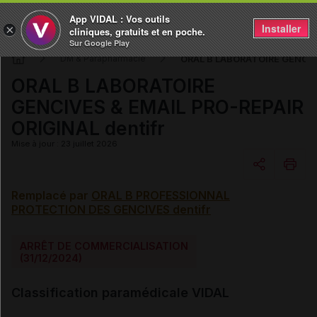
App VIDAL : Vos outils
Installer
×
cliniques, gratuits et en poche.
Sur Google Play
ORAL B LABORATOIRE GENCIVE
DM & Parapharmacie
ORAL B LABORATOIRE
GENCIVES & EMAIL PRO-REPAIR
ORIGINAL dentifr
Mise à jour : 23 juillet 2026
Remplacé par
ORAL B PROFESSIONNAL
Copier l'url
PROTECTION DES GENCIVES dentifr
Email
ARRÊT DE COMMERCIALISATION
(31/12/2024)
Classification paramédicale VIDAL