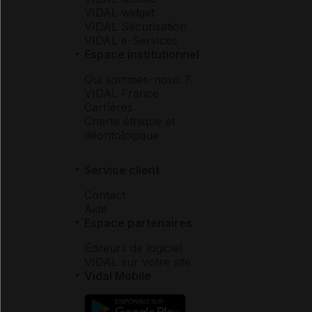
VIDAL widget
VIDAL Sécurisation
VIDAL e-Services
Espace institutionnel
Qui sommes-nous ?
VIDAL France
Carrières
Charte éthique et
déontologique
Service client
Contact
Aide
Espace partenaires
Éditeurs de logiciel
VIDAL sur votre site
Vidal Mobile