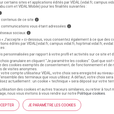
ur certains sites et applications édités par VIDAL (vidal.fr, campus.vidal.
abu.com et VIDAL Mobile) pour les finalités suivantes :
XPRESS S lent Fl/355ml
C
i
 contenus de ce site
i
s communications vous étant adressées
i
7386971
 réseaux sociaux
i
3401073869711
on « J’accepte » ci-dessous, vous consentez également à ce que des co
0300656144142
tions édités par VIDAL(vidal.fr, campus.vidal.fr, hoptimal.vidal.fr, evidal.
r
Alcon
tes :
NR
s personnalisées par rapport à votre profil et activités sur ce site et d
choix granulaire en cliquant "Je paramètre les cookies". Quel que soit 
ise des cookies exemptés de consentement, de fonctionnement et de 
es de visites anonymes.
 votre compte utilisateur VIDAL, votre choix sera enregistré au nivea
l’ensemble des terminaux que vous utilisez. A défaut, votre choix ser
ilisez actuellement : un cookie « technique » sera déposé sur votre te
’utilisation des cookies et autres traceurs similaires, ou retirer à tou
ge, nous vous invitons à vous rendre sur notre
Politique cookies
.
CCEPTER
JE PARAMÈTRE LES COOKIES