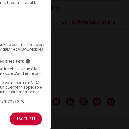
fr, hoptimal.vidal.fr,
Alcon
ommercialisé
Voir la fiche laboratoire
okies soient utilisés sur
vidal.fr et VIDAL Mobile)
es sites tiers
i
votre choix, vous êtes
mesure d'audience pour
u de votre compte VIDAL
a uniquement applicable
rminal pour mémoriser
t moment votre
J'ACCEPTE