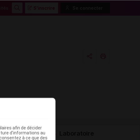
ités
S'inscrire
Se connecter
Rechercher
Copier l'url
Email
aires afin de décider
Laboratoire
iture d’informations au
s consentez à ce que des