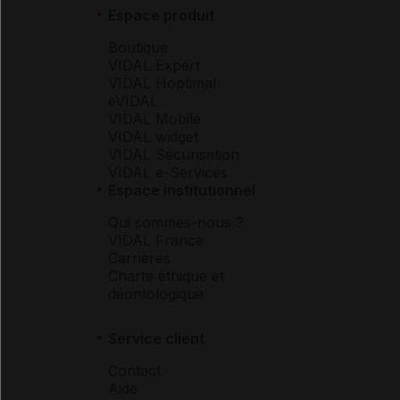
Espace produit
Boutique
VIDAL Expert
VIDAL Hoptimal
eVIDAL
VIDAL Mobile
VIDAL widget
VIDAL Sécurisation
VIDAL e-Services
Espace institutionnel
Qui sommes-nous ?
VIDAL France
Carrières
Charte éthique et
déontologique
Service client
Contact
Aide