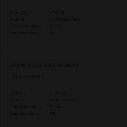
Code ACL
0537119
Code 13
3400305377901
Labo. Distributeur
Boiron
Remboursement
NR
OPIUM 15CH DOSE BOIRON
Commercialisé
Code ACL
0537208
Code 13
3400305372227
Labo. Distributeur
Boiron
Remboursement
NR