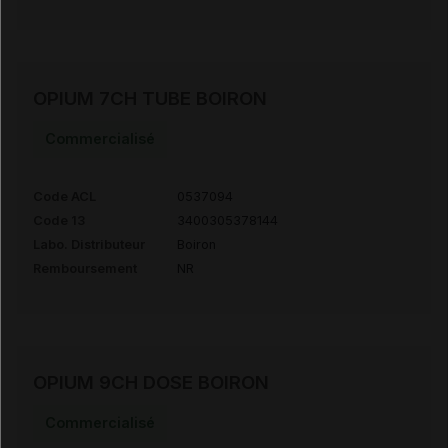
OPIUM 7CH TUBE BOIRON
Commercialisé
Code ACL
0537094
Code 13
3400305378144
Labo. Distributeur
Boiron
Remboursement
NR
OPIUM 9CH DOSE BOIRON
Commercialisé