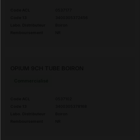
Code ACL
0537177
Code 13
3400305372456
Labo. Distributeur
Boiron
Remboursement
NR
OPIUM 9CH TUBE BOIRON
Commercialisé
Code ACL
0537102
Code 13
3400305378168
Labo. Distributeur
Boiron
Remboursement
NR