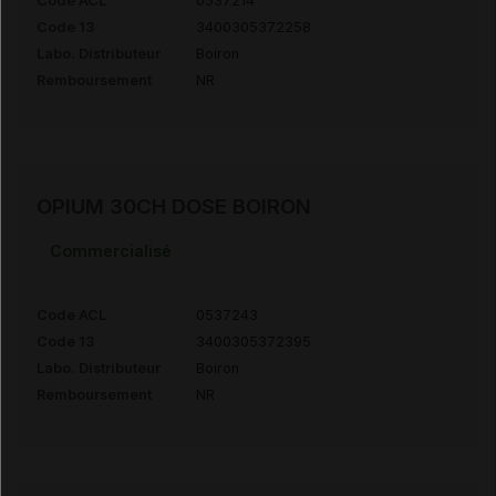
Code ACL
0537214
Code 13
3400305372258
Labo. Distributeur
Boiron
Remboursement
NR
OPIUM 30CH DOSE BOIRON
Commercialisé
Code ACL
0537243
Code 13
3400305372395
Labo. Distributeur
Boiron
Remboursement
NR