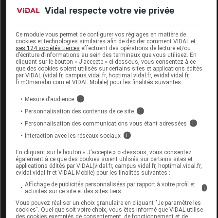
Labo. Distributeur
Boiron
Vidal respecte votre vie privée
Remboursement
NR
Ce module vous permet de configurer vos réglages en matière de
cookies et technologies similaires afin de décider comment VIDAL et
ses 124 sociétés tierces
effectuent des opérations de lecture et/ou
d’écriture d’informations au sein des terminaux que vous utilisez. En
cliquant sur le bouton « J’accepte » ci-dessous, vous consentez à ce
OPIUM 5CH DOSE BOIRON
que des cookies soient utilisés sur certains sites et applications édités
par VIDAL (vidal.fr, campus.vidal.fr, hoptimal.vidal.fr, evidal.vidal.fr,
fr.m3manabu.com et VIDAL Mobile) pour les finalités suivantes :
Commercialisé
Mesure d’audience
i
Personnalisation des contenus de ce site
i
Code ACL
0537154
Personnalisation des communications vous étant adressées
i
Code 13
3400305372418
Interaction avec les réseaux sociaux
i
Labo. Distributeur
Boiron
Remboursement
NR
En cliquant sur le bouton « J’accepte » ci-dessous, vous consentez
également à ce que des cookies soient utilisés sur certains sites et
applications édités par VIDAL(vidal.fr, campus.vidal.fr, hoptimal.vidal.fr,
evidal.vidal.fr et VIDAL Mobile) pour les finalités suivantes :
Affichage de publicités personnalisées par rapport à votre profil et
i
activités sur ce site et des sites tiers
Vous pouvez réaliser un choix granulaire en cliquant "Je paramètre les
OPIUM 5CH TUBE BOIRON
cookies". Quel que soit votre choix, vous êtes informé que VIDAL utilise
des cookies exemptés de consentement, de fonctionnement et de