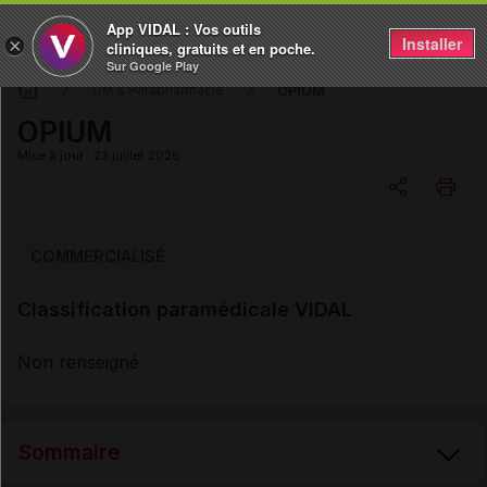
App VIDAL : Vos outils
Installer
×
cliniques, gratuits et en poche.
Sur Google Play
OPIUM
DM & Parapharmacie
OPIUM
Mise à jour : 23 juillet 2026
Copier l'url
COMMERCIALISÉ
Classification paramédicale VIDAL
Email
Non renseigné
Sommaire