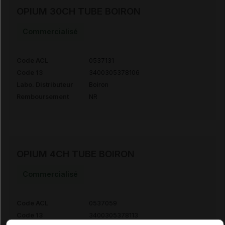
OPIUM 30CH TUBE BOIRON
Commercialisé
Code ACL
0537131
Code 13
3400305378106
Labo. Distributeur
Boiron
Remboursement
NR
OPIUM 4CH TUBE BOIRON
Commercialisé
Code ACL
0537059
Code 13
3400305378113