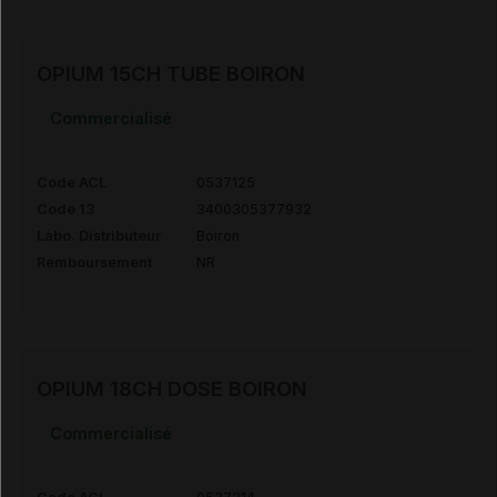
OPIUM 15CH TUBE BOIRON
Commercialisé
Code ACL
0537125
Code 13
3400305377932
Labo. Distributeur
Boiron
Remboursement
NR
OPIUM 18CH DOSE BOIRON
Commercialisé