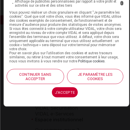
Affichage de publicités personnalisées par rapport à votre profil et
i
activités sur ce site et des sites tiers
Vous pouvez réaliser un choix granulaire en cliquant "Je paramètre les
cookies". Quel que soit votre choix, vous êtes informé que VIDAL utilise
des cookies exemptés de consentement, de fonctionnement et de
mesure d'audience pour produire des statistiques de visites anonymes.
Si vous êtes connecté à votre compte utilisateur VIDAL, votre choix sera
enregistré au niveau de votre compte VIDAL et sera appliqué depuis
l’ensemble des terminaux que vous utilisez. A défaut, votre choix sera
uniquement applicable au terminal que vous utilisez actuellement : un
cookie « technique » sera déposé sur votre terminal pour mémoriser
votre choix.
Pour en savoir plus sur l’utilisation des cookies et autres traceurs
similaires, ou retirer à tout moment votre consentement à leur usage,
nous vous invitons à vous rendre sur notre
Politique cookies
.
Espace produit
Boutique
CONTINUER SANS
JE PARAMÈTRE LES
VIDAL Expert
ACCEPTER
COOKIES
VIDAL Hoptimal
eVIDAL
J'ACCEPTE
VIDAL Mobile
VIDAL widget
VIDAL Sécurisation
VIDAL e-Services
Espace institutionnel
Qui sommes-nous ?