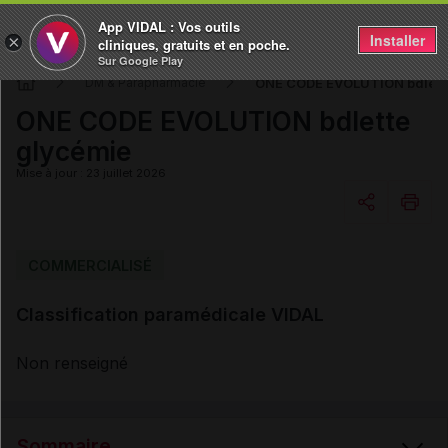
App VIDAL : Vos outils
Installer
×
cliniques, gratuits et en poche.
Sur Google Play
ONE CODE EVOLUTION bdlett
DM & Parapharmacie
ONE CODE EVOLUTION bdlette
glycémie
Mise à jour : 23 juillet 2026
Copier l'url
COMMERCIALISÉ
Classification paramédicale VIDAL
Email
Non renseigné
Sommaire