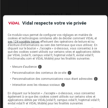
m
AUTOCONTROLE , 100
BANDELETTES, CAPTEURS
Vidal respecte votre vie privée
6162459
MAD
OU
ELECTRODES,EVOLUPHARM
Ce module vous permet de configurer vos réglages en matière de
cookies et technologies similaires afin de décider comment VIDAL et
ses 124 sociétés tierces
effectuent des opérations de lecture et/ou
d’écriture d’informations au sein des terminaux que vous utilisez. En
cliquant sur le bouton « J’accepte » ci-dessous, vous consentez à ce
que des cookies soient utilisés sur certains sites et applications édités
par VIDAL (vidal.fr, campus.vidal.fr, hoptimal.vidal.fr, evidal.vidal.fr,
fr.m3manabu.com et VIDAL Mobile) pour les finalités suivantes :
Laboratoire
Mesure d’audience
i
Personnalisation des contenus de ce site
i
Evolupharm
Personnalisation des communications vous étant adressées
i
Interaction avec les réseaux sociaux
i
Voir la fiche laboratoire
En cliquant sur le bouton « J’accepte » ci-dessous, vous consentez
également à ce que des cookies soient utilisés sur certains sites et
applications édités par VIDAL(vidal.fr, campus.vidal.fr, hoptimal.vidal.fr,
evidal.vidal.fr et VIDAL Mobile) pour les finalités suivantes :