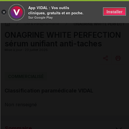
App VIDAL : Vos outils
Installer
×
cliniques, gratuits et en poche.
Sur Google Play
ONAGRINE WHITE PERFECTION 
DM & Parapharmacie
ONAGRINE WHITE PERFECTION
sérum unifiant anti-taches
Mise à jour : 23 juillet 2026
Copier l'url
COMMERCIALISÉ
Classification paramédicale VIDAL
Email
Non renseigné
Sommaire