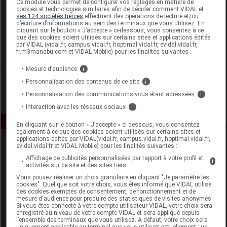
Ce module vous permet de configurer vos réglages en matière de
cookies et technologies similaires afin de décider comment VIDAL et
ses 124 sociétés tierces
effectuent des opérations de lecture et/ou
Onagrine
d’écriture d’informations au sein des terminaux que vous utilisez. En
cliquant sur le bouton « J’accepte » ci-dessous, vous consentez à ce
que des cookies soient utilisés sur certains sites et applications édités
Voir la fiche laboratoire
par VIDAL (vidal.fr, campus.vidal.fr, hoptimal.vidal.fr, evidal.vidal.fr,
fr.m3manabu.com et VIDAL Mobile) pour les finalités suivantes :
Mesure d’audience
i
Personnalisation des contenus de ce site
i
Personnalisation des communications vous étant adressées
i
Interaction avec les réseaux sociaux
i
En cliquant sur le bouton « J’accepte » ci-dessous, vous consentez
également à ce que des cookies soient utilisés sur certains sites et
applications édités par VIDAL(vidal.fr, campus.vidal.fr, hoptimal.vidal.fr,
evidal.vidal.fr et VIDAL Mobile) pour les finalités suivantes :
Affichage de publicités personnalisées par rapport à votre profil et
i
activités sur ce site et des sites tiers
Vous pouvez réaliser un choix granulaire en cliquant "Je paramètre les
cookies". Quel que soit votre choix, vous êtes informé que VIDAL utilise
des cookies exemptés de consentement, de fonctionnement et de
Espace produit
mesure d'audience pour produire des statistiques de visites anonymes.
Si vous êtes connecté à votre compte utilisateur VIDAL, votre choix sera
enregistré au niveau de votre compte VIDAL et sera appliqué depuis
Boutique
l’ensemble des terminaux que vous utilisez. A défaut, votre choix sera
VIDAL Expert
uniquement applicable au terminal que vous utilisez actuellement : un