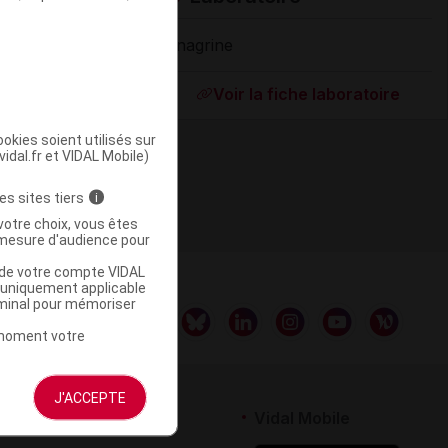
Onagrine
Supprimé
Voir la fiche laboratoire
okies soient utilisés sur
vidal.fr et VIDAL Mobile)
es sites tiers
i
votre choix, vous êtes
mesure d'audience pour
u de votre compte VIDAL
a uniquement applicable
rminal pour mémoriser
t moment votre
J'ACCEPTE
rtenaires
Vidal Mobile