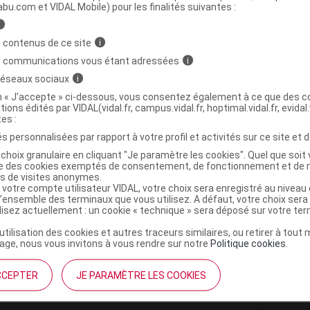
ministratives
abu.com et VIDAL Mobile) pour les finalités suivantes :
i
 contenus de ce site
i
CTIV DETOX BOOSTER Cr Fl pipette/15ml
s communications vous étant adressées
i
 réseaux sociaux
i
3700521400125
on « J’accepte » ci-dessous, vous consentez également à ce que des co
tions édités par VIDAL(vidal.fr, campus.vidal.fr, hoptimal.vidal.fr, evidal.
r
Noreva Pharma
tes :
NR
s personnalisées par rapport à votre profil et activités sur ce site et d
choix granulaire en cliquant "Je paramètre les cookies". Quel que soit 
ise des cookies exemptés de consentement, de fonctionnement et de 
es de visites anonymes.
 votre compte utilisateur VIDAL, votre choix sera enregistré au nivea
l’ensemble des terminaux que vous utilisez. A défaut, votre choix ser
ilisez actuellement : un cookie « technique » sera déposé sur votre te
’utilisation des cookies et autres traceurs similaires, ou retirer à tou
ge, nous vous invitons à vous rendre sur notre
Politique cookies
.
CCEPTER
JE PARAMÈTRE LES COOKIES
institutionnel
Espace pa