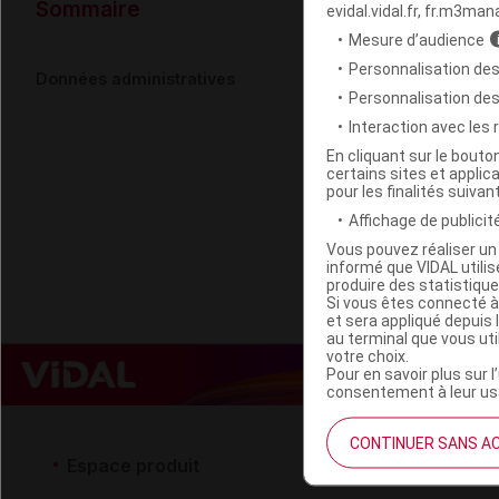
Données ad
Sommaire
evidal.vidal.fr, fr.m3man
Mesure d’audience
Personnalisation des
ONAGRINE A
Données administratives
Personnalisation de
Interaction avec les
Code EAN
En cliquant sur le bout
certains sites et applica
Labo. Distributeu
pour les finalités suivan
Remboursement
Affichage de publicité
Vous pouvez réaliser un 
informé que VIDAL util
produire des statistiqu
Si vous êtes connecté à
et sera appliqué depuis 
au terminal que vous ut
votre choix.
Pour en savoir plus sur l
consentement à leur usa
CONTINUER SANS A
Espace produit
Espace 