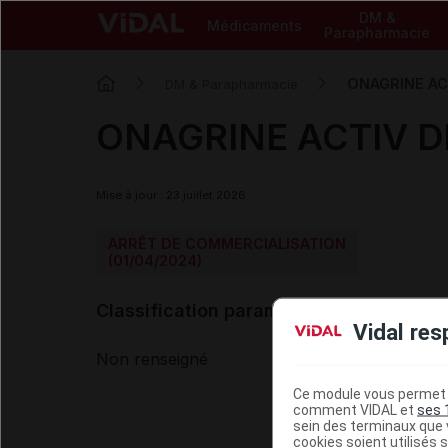
DM &
Médicaments
Parapharmacie
ONAGRINE AC
DM & Parapharmacie
ONAGRINE ACTIV D
Mise à jour : 23 juillet 2026
ARRÊT DE COMMERCIALISATION
(01/04/2024)
Classification paramédicale VIDAL
Vidal res
Non renseigné
Ce module vous permet d
comment VIDAL et
ses 
sein des terminaux que v
cookies soient utilisés s