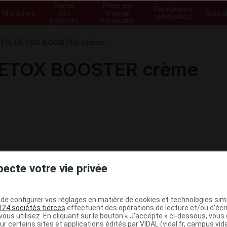
Santé
Prise en
Formations
Maladies
des
charge
Actual
médicales
patients
médicale
TIV DETOX BOOSTER crème
ETOX BOOSTER crème
pecte votre vie privée
e configurer vos réglages en matière de cookies et technologies simil
124 sociétés tierces
effectuent des opérations de lecture et/ou d’écr
ous utilisez. En cliquant sur le bouton « J’accepte » ci-dessous, vou
ur certains sites et applications édités par VIDAL (vidal.fr, campus.vidal.