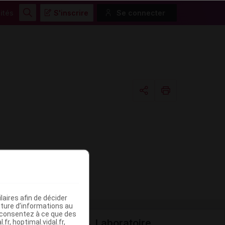
ités
S'inscrire
Se connecter
Rechercher
Copier l'url
Email
aires afin de décider
iture d’informations au
s consentez à ce que des
Laboratoire
fr, hoptimal.vidal.fr,