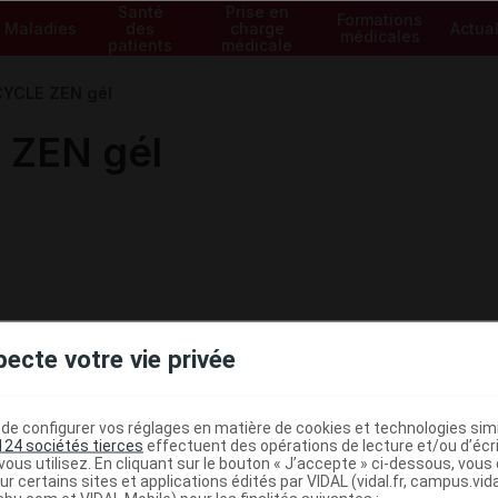
Santé
Prise en
Formations
Maladies
des
charge
Actual
médicales
patients
médicale
CLE ZEN gél
ZEN gél
pecte votre vie privée
e configurer vos réglages en matière de cookies et technologies simil
124 sociétés tierces
effectuent des opérations de lecture et/ou d’écr
ous utilisez. En cliquant sur le bouton « J’accepte » ci-dessous, vou
ministratives
ur certains sites et applications édités par VIDAL (vidal.fr, campus.vidal.