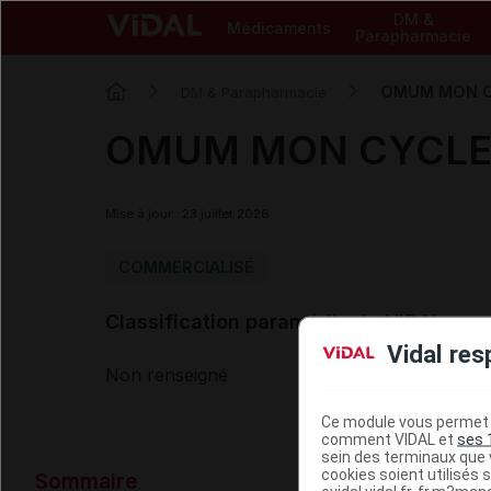
DM &
Médicaments
Parapharmacie
OMUM MON CY
DM & Parapharmacie
OMUM MON CYCLE 
Mise à jour : 23 juillet 2026
COMMERCIALISÉ
Classification paramédicale VIDAL
Vidal res
Non renseigné
Ce module vous permet d
comment VIDAL et
ses 
sein des terminaux que v
Données ad
cookies soient utilisés s
Sommaire