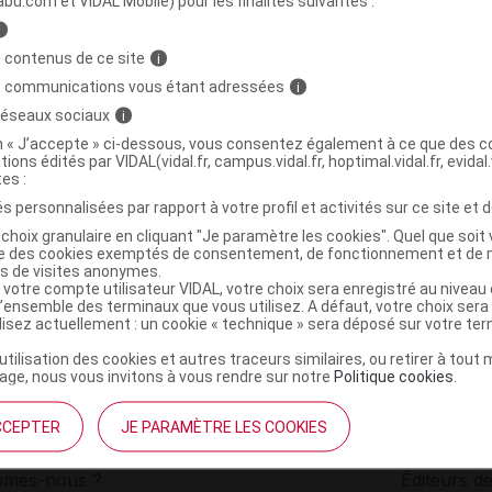
abu.com et VIDAL Mobile) pour les finalités suivantes :
i
CYCLE ZEN Gél B/60
C
 contenus de ce site
i
s communications vous étant adressées
i
 réseaux sociaux
i
3760214630864
on « J’accepte » ci-dessous, vous consentez également à ce que des co
r
Force One Pharma
tions édités par VIDAL(vidal.fr, campus.vidal.fr, hoptimal.vidal.fr, evidal.
NR
tes :
s personnalisées par rapport à votre profil et activités sur ce site et d
choix granulaire en cliquant "Je paramètre les cookies". Quel que soit 
ise des cookies exemptés de consentement, de fonctionnement et de 
es de visites anonymes.
 votre compte utilisateur VIDAL, votre choix sera enregistré au nivea
l’ensemble des terminaux que vous utilisez. A défaut, votre choix ser
ilisez actuellement : un cookie « technique » sera déposé sur votre te
’utilisation des cookies et autres traceurs similaires, ou retirer à tou
ge, nous vous invitons à vous rendre sur notre
Politique cookies
.
CCEPTER
JE PARAMÈTRE LES COOKIES
institutionnel
Espace pa
mmes-nous ?
Éditeurs de