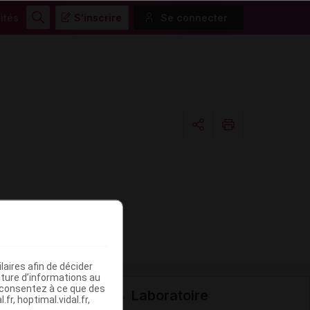
ités
S'inscrire
Se connecter
Rechercher
Copier l'url
Email
aires afin de décider
iture d’informations au
s consentez à ce que des
Laboratoire
fr, hoptimal.vidal.fr,