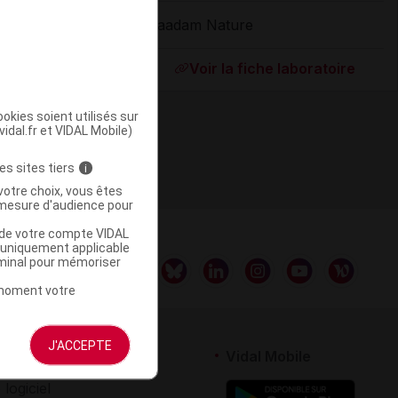
Naadam Nature
ommercialisé
Voir la fiche laboratoire
okies soient utilisés sur
vidal.fr et VIDAL Mobile)
es sites tiers
i
votre choix, vous êtes
mesure d'audience pour
u de votre compte VIDAL
a uniquement applicable
rminal pour mémoriser
t moment votre
J'ACCEPTE
rtenaires
Vidal Mobile
 logiciel