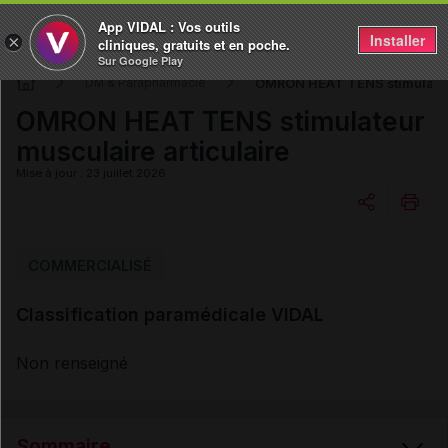
App VIDAL : Vos outils
Installer
×
cliniques, gratuits et en poche.
Sur Google Play
OMRON HEAT TENS stimulateur
DM & Parapharmacie
OMRON HEAT TENS stimulateur
musculaire articulaire
Mise à jour : 23 juillet 2026
Copier l'url
COMMERCIALISÉ
Classification paramédicale VIDAL
Email
Non renseigné
Sommaire