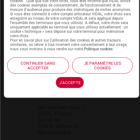
cookies". Quel que soit votre choix, vous êtes informé que VIDAL utilise
des cookies exemptés de consentement, de fonctionnement et de
mesure d'audience pour produire des statistiques de visites anonymes.
Si vous êtes connecté à votre compte utilisateur VIDAL, votre choix sera
enregistré au niveau de votre compte VIDAL et sera appliqué depuis
l’ensemble des terminaux que vous utilisez. A défaut, votre choix sera
uniquement applicable au terminal que vous utilisez actuellement : un
cookie « technique » sera déposé sur votre terminal pour mémoriser
Espace produit
votre choix.
Pour en savoir plus sur l’utilisation des cookies et autres traceurs
similaires, ou retirer à tout moment votre consentement à leur usage,
Boutique
nous vous invitons à vous rendre sur notre
Politique cookies
.
VIDAL Expert
VIDAL Hoptimal
CONTINUER SANS
JE PARAMÈTRE LES
eVIDAL
ACCEPTER
COOKIES
VIDAL Mobile
VIDAL widget
J'ACCEPTE
VIDAL Sécurisation
VIDAL e-Services
Espace institutionnel
Qui sommes-nous ?
VIDAL France
Carrières
Charte éthique et
déontologique