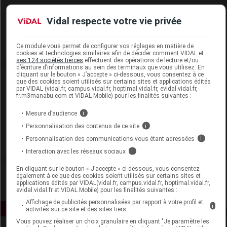
Vidal respecte votre vie privée
Omron Healthcare France
Voir la fiche laboratoire
Ce module vous permet de configurer vos réglages en matière de
cookies et technologies similaires afin de décider comment VIDAL et
ses 124 sociétés tierces
effectuent des opérations de lecture et/ou
d’écriture d’informations au sein des terminaux que vous utilisez. En
cliquant sur le bouton « J’accepte » ci-dessous, vous consentez à ce
Actualité liée
1
que des cookies soient utilisés sur certains sites et applications édités
par VIDAL (vidal.fr, campus.vidal.fr, hoptimal.vidal.fr, evidal.vidal.fr,
fr.m3manabu.com et VIDAL Mobile) pour les finalités suivantes :
23 avril 2026
Mesure d’audience
i
Douleurs chroniques : évolution des modalités
Personnalisation des contenus de ce site
i
de prise en charge des TENS
Personnalisation des communications vous étant adressées
i
Interaction avec les réseaux sociaux
i
En cliquant sur le bouton « J’accepte » ci-dessous, vous consentez
également à ce que des cookies soient utilisés sur certains sites et
applications édités par VIDAL(vidal.fr, campus.vidal.fr, hoptimal.vidal.fr,
evidal.vidal.fr et VIDAL Mobile) pour les finalités suivantes :
Affichage de publicités personnalisées par rapport à votre profil et
i
activités sur ce site et des sites tiers
Vous pouvez réaliser un choix granulaire en cliquant "Je paramètre les