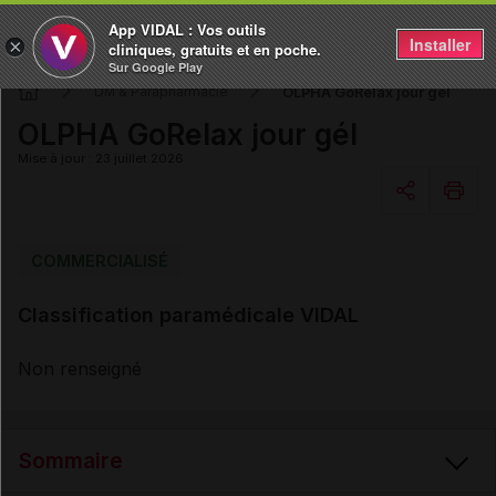
App VIDAL : Vos outils
Installer
×
cliniques, gratuits et en poche.
Sur Google Play
OLPHA GoRelax jour gél
DM & Parapharmacie
OLPHA GoRelax jour gél
Mise à jour : 23 juillet 2026
Copier l'url
COMMERCIALISÉ
Classification paramédicale VIDAL
Email
Non renseigné
Sommaire