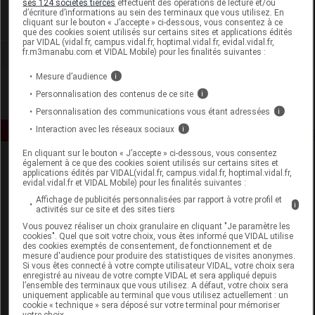
ses 124 sociétés tierces
effectuent des opérations de lecture et/ou
d’écriture d’informations au sein des terminaux que vous utilisez. En
cliquant sur le bouton « J’accepte » ci-dessous, vous consentez à ce
Voir la fiche laboratoire
que des cookies soient utilisés sur certains sites et applications édités
par VIDAL (vidal.fr, campus.vidal.fr, hoptimal.vidal.fr, evidal.vidal.fr,
fr.m3manabu.com et VIDAL Mobile) pour les finalités suivantes :
Mesure d’audience
i
Personnalisation des contenus de ce site
i
Personnalisation des communications vous étant adressées
i
Interaction avec les réseaux sociaux
i
En cliquant sur le bouton « J’accepte » ci-dessous, vous consentez
également à ce que des cookies soient utilisés sur certains sites et
applications édités par VIDAL(vidal.fr, campus.vidal.fr, hoptimal.vidal.fr,
evidal.vidal.fr et VIDAL Mobile) pour les finalités suivantes :
Affichage de publicités personnalisées par rapport à votre profil et
i
activités sur ce site et des sites tiers
Vous pouvez réaliser un choix granulaire en cliquant "Je paramètre les
Espace produit
cookies". Quel que soit votre choix, vous êtes informé que VIDAL utilise
des cookies exemptés de consentement, de fonctionnement et de
mesure d'audience pour produire des statistiques de visites anonymes.
Boutique
Si vous êtes connecté à votre compte utilisateur VIDAL, votre choix sera
VIDAL Expert
enregistré au niveau de votre compte VIDAL et sera appliqué depuis
l’ensemble des terminaux que vous utilisez. A défaut, votre choix sera
VIDAL Hoptimal
uniquement applicable au terminal que vous utilisez actuellement : un
eVIDAL
cookie « technique » sera déposé sur votre terminal pour mémoriser
votre choix.