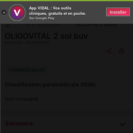
App VIDAL : Vos outils
Installer
×
cliniques, gratuits et en poche.
Sur Google Play
OLIGOVITAL 2 sol buv
DM & Parapharmacie
OLIGOVITAL 2 sol buv
Mise à jour : 23 juillet 2026
Copier l'url
COMMERCIALISÉ
Classification paramédicale VIDAL
Email
Non renseigné
Sommaire