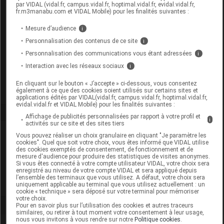
par VIDAL (vidal.fr, campus.vidal.fr, hoptimal.vidal.fr, evidal.vidal.fr,
fr.m3manabu.com et VIDAL Mobile) pour les finalités suivantes :
Commercialisé
Mesure d’audience
i
Personnalisation des contenus de ce site
i
Code EAN
3760103751410
Personnalisation des communications vous étant adressées
i
Labo. Distributeur
Bioligo France
Interaction avec les réseaux sociaux
i
Remboursement
NR
En cliquant sur le bouton « J’accepte » ci-dessous, vous consentez
également à ce que des cookies soient utilisés sur certains sites et
applications édités par VIDAL(vidal.fr, campus.vidal.fr, hoptimal.vidal.fr,
evidal.vidal.fr et VIDAL Mobile) pour les finalités suivantes :
Affichage de publicités personnalisées par rapport à votre profil et
i
activités sur ce site et des sites tiers
Laboratoire
Vous pouvez réaliser un choix granulaire en cliquant "Je paramètre les
cookies". Quel que soit votre choix, vous êtes informé que VIDAL utilise
des cookies exemptés de consentement, de fonctionnement et de
mesure d'audience pour produire des statistiques de visites anonymes.
Bioligo France
Si vous êtes connecté à votre compte utilisateur VIDAL, votre choix sera
enregistré au niveau de votre compte VIDAL et sera appliqué depuis
l’ensemble des terminaux que vous utilisez. A défaut, votre choix sera
Voir la fiche laboratoire
uniquement applicable au terminal que vous utilisez actuellement : un
cookie « technique » sera déposé sur votre terminal pour mémoriser
votre choix.
Pour en savoir plus sur l’utilisation des cookies et autres traceurs
similaires, ou retirer à tout moment votre consentement à leur usage,
nous vous invitons à vous rendre sur notre
Politique cookies
.