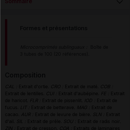
Sommaire
FORMES et PRÉSENTATIONS
formes et présentations
COMPOSITION
Microcomprimés sublinguaux :
Boîte de
3 tubes de 100 (20 références).
PROPRIÉTÉS
composition
MODE D'EMPLOI
CAL :
Extrait d'ortie.
CRO :
Extrait de maté.
COB :
Extrait de lentilles.
CUI :
Extrait d'aubépine.
FE :
Extrait
RENSEIGNEMENTS ADMINISTRATIFS
de haricot.
FLR :
Extrait de pissenlit.
IOD :
Extrait de
fucus.
LIT :
Extrait de betterave.
MAG :
Extrait de
cacao.
AUR :
Extrait de levure de bière.
SLN :
Extrait
Données administratives
d'ail.
SIL :
Extrait de prêle.
SOU :
Extrait de radis noir.
ZIN :
Extrait de cresson.
COA :
Extraits de laminaires