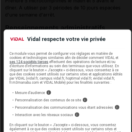
Prendre 5 microcomprimés le matin et 5 avant le
dîner. A utiliser par 3 périodes de 10 jours espacées
d'une semaine d'arrêt.
renseignements administratifs
Vidal respecte votre vie privée
Prix conseillé :
16,95 euros Oligophytum simples ou complexes
Ce module vous permet de configurer vos réglages en matière de
(300 cp).
cookies et technologies similaires afin de décider comment VIDAL et
ses 124 sociétés tierces
effectuent des opérations de lecture et/ou
19,20 euros Oligophytum multi-oligo (300 cp).
d’écriture d’informations au sein des terminaux que vous utilisez. En
cliquant sur le bouton « J’accepte » ci-dessous, vous consentez à ce
que des cookies soient utilisés sur certains sites et applications édités
par VIDAL (vidal.fr, campus.vidal.fr, hoptimal.vidal.fr, evidal.vidal.fr,
fr.m3manabu.com et VIDAL Mobile) pour les finalités suivantes :
Données administratives
Mesure d’audience
i
Personnalisation des contenus de ce site
i
OLIGOPHYTUM Lithium Gran B/300
Personnalisation des communications vous étant adressées
i
Interaction avec les réseaux sociaux
i
Commercialisé
En cliquant sur le bouton « J’accepte » ci-dessous, vous consentez
également à ce que des cookies soient utilisés sur certains sites et