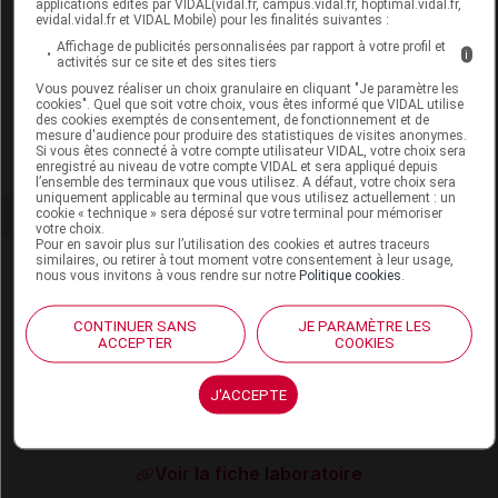
applications édités par VIDAL(vidal.fr, campus.vidal.fr, hoptimal.vidal.fr,
Code ACL
6529836
evidal.vidal.fr et VIDAL Mobile) pour les finalités suivantes :
Code 13
3401565298364
Affichage de publicités personnalisées par rapport à votre profil et
i
activités sur ce site et des sites tiers
Code EAN
3477280000223
Vous pouvez réaliser un choix granulaire en cliquant "Je paramètre les
Labo. Distributeur
Holistica International
cookies". Quel que soit votre choix, vous êtes informé que VIDAL utilise
des cookies exemptés de consentement, de fonctionnement et de
Remboursement
NR
mesure d'audience pour produire des statistiques de visites anonymes.
Si vous êtes connecté à votre compte utilisateur VIDAL, votre choix sera
enregistré au niveau de votre compte VIDAL et sera appliqué depuis
l’ensemble des terminaux que vous utilisez. A défaut, votre choix sera
uniquement applicable au terminal que vous utilisez actuellement : un
cookie « technique » sera déposé sur votre terminal pour mémoriser
votre choix.
Pour en savoir plus sur l’utilisation des cookies et autres traceurs
Laboratoire
similaires, ou retirer à tout moment votre consentement à leur usage,
nous vous invitons à vous rendre sur notre
Politique cookies
.
Laboratoires HOLISTICA International
CONTINUER SANS
JE PARAMÈTRE LES
ACCEPTER
COOKIES
465, chemin des Jalassières. 13510 Éguilles
Tél : 04 42 95 17 17. Fax : 04 42 95 17 18
J'ACCEPTE
https://www.holistica.fr
Voir la fiche laboratoire