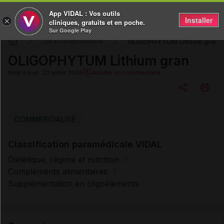
App VIDAL : Vos outils
Installer
×
cliniques, gratuits et en poche.
Sur Google Play
OLIGOPHYTUM Lithium gran
DM & Parapharmacie
OLIGOPHYTUM Lithium gran
Mise à jour : 23 juillet 2026
Ajouter un commentaire
Copier l'url
COMMERCIALISÉ
Classification paramédicale VIDAL
Email
Diététique, régime et nutrition
Compléments alimentaires
Supplémentation en oligoéléments