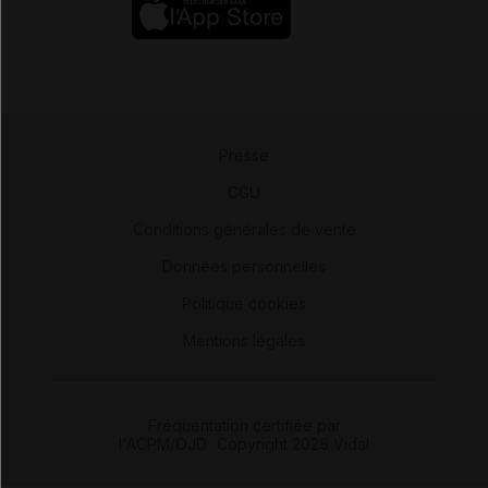
Presse
-
CGU
-
Conditions générales de vente
-
Données personnelles
-
Politique cookies
-
Mentions légales
Fréquentation certifiée par
l'ACPM/OJD
|
Copyright 2026 Vidal