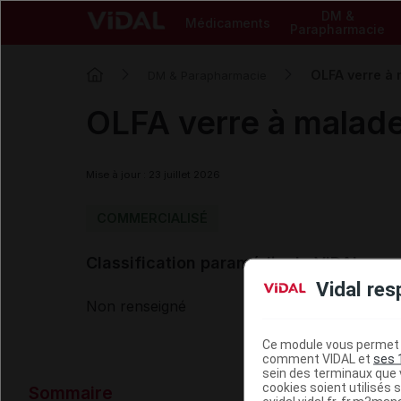
DM &
Médicaments
Parapharmacie
OLFA verre à
DM & Parapharmacie
OLFA verre à malad
Mise à jour : 23 juillet 2026
COMMERCIALISÉ
Classification paramédicale VIDAL
Vidal res
Non renseigné
Ce module vous permet d
comment VIDAL et
ses 
sein des terminaux que v
Données ad
cookies soient utilisés s
Sommaire