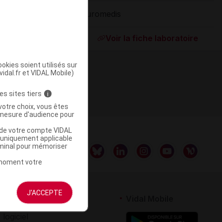
Euromedis
ommercialisé
Voir la fiche laboratoire
okies soient utilisés sur
vidal.fr et VIDAL Mobile)
es sites tiers
i
votre choix, vous êtes
mesure d'audience pour
u de votre compte VIDAL
a uniquement applicable
rminal pour mémoriser
t moment votre
J'ACCEPTE
rtenaires
Vidal Mobile
 logiciel