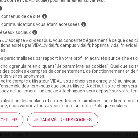
abu.com et VIDAL Mobile) pour les finalités suivantes :
i
à malade blanc
C
 contenus de ce site
i
s communications vous étant adressées
i
 réseaux sociaux
i
3155535100002
on « J’accepte » ci-dessous, vous consentez également à ce que des co
r
Euromedis
tions édités par VIDAL(vidal.fr, campus.vidal.fr, hoptimal.vidal.fr, evidal.
NR
tes :
s personnalisées par rapport à votre profil et activités sur ce site et d
choix granulaire en cliquant "Je paramètre les cookies". Quel que soit 
ise des cookies exemptés de consentement, de fonctionnement et de 
es de visites anonymes.
 votre compte utilisateur VIDAL, votre choix sera enregistré au nivea
l’ensemble des terminaux que vous utilisez. A défaut, votre choix ser
ilisez actuellement : un cookie « technique » sera déposé sur votre te
’utilisation des cookies et autres traceurs similaires, ou retirer à tou
ge, nous vous invitons à vous rendre sur notre
Politique cookies
.
CCEPTER
JE PARAMÈTRE LES COOKIES
institutionnel
Espace pa
mmes-nous ?
Éditeurs de