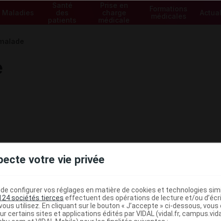
Santé
Prise en
Formations
Maladies
des
charge
Actual
médicales
patients
médicale
 malade
e
pecte votre vie privée
e configurer vos réglages en matière de cookies et technologies simil
124 sociétés tierces
effectuent des opérations de lecture et/ou d’écr
ous utilisez. En cliquant sur le bouton « J’accepte » ci-dessous, vou
ministratives
ur certains sites et applications édités par VIDAL (vidal.fr, campus.vidal.