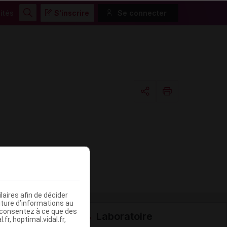
ités
S'inscrire
Se connecter
Rechercher
Copier l'url
Email
aires afin de décider
iture d’informations au
s consentez à ce que des
Laboratoire
fr, hoptimal.vidal.fr,