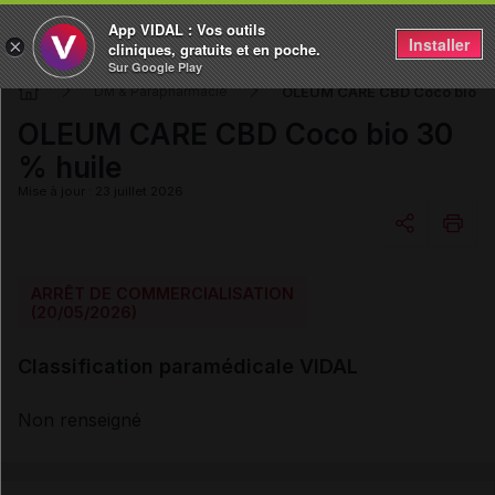
App VIDAL : Vos outils
Installer
×
cliniques, gratuits et en poche.
Sur Google Play
OLEUM CARE CBD Coco bio 30
DM & Parapharmacie
OLEUM CARE CBD Coco bio 30
% huile
Mise à jour : 23 juillet 2026
Copier l'url
ARRÊT DE COMMERCIALISATION
(20/05/2026)
Email
Classification paramédicale VIDAL
Non renseigné