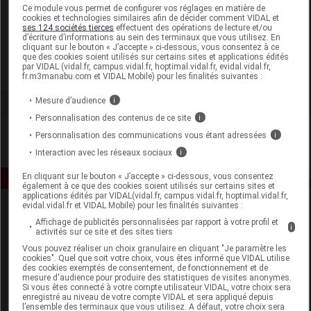
Laboratoire
Ce module vous permet de configurer vos réglages en matière de
cookies et technologies similaires afin de décider comment VIDAL et
ses 124 sociétés tierces
effectuent des opérations de lecture et/ou
d’écriture d’informations au sein des terminaux que vous utilisez. En
Good Farmers
cliquant sur le bouton « J’accepte » ci-dessous, vous consentez à ce
que des cookies soient utilisés sur certains sites et applications édités
par VIDAL (vidal.fr, campus.vidal.fr, hoptimal.vidal.fr, evidal.vidal.fr,
Voir la fiche laboratoire
fr.m3manabu.com et VIDAL Mobile) pour les finalités suivantes :
Mesure d’audience
i
Personnalisation des contenus de ce site
i
Personnalisation des communications vous étant adressées
i
Interaction avec les réseaux sociaux
i
En cliquant sur le bouton « J’accepte » ci-dessous, vous consentez
également à ce que des cookies soient utilisés sur certains sites et
applications édités par VIDAL(vidal.fr, campus.vidal.fr, hoptimal.vidal.fr,
evidal.vidal.fr et VIDAL Mobile) pour les finalités suivantes :
Affichage de publicités personnalisées par rapport à votre profil et
i
activités sur ce site et des sites tiers
Vous pouvez réaliser un choix granulaire en cliquant "Je paramètre les
cookies". Quel que soit votre choix, vous êtes informé que VIDAL utilise
des cookies exemptés de consentement, de fonctionnement et de
mesure d'audience pour produire des statistiques de visites anonymes.
Espace produit
Si vous êtes connecté à votre compte utilisateur VIDAL, votre choix sera
enregistré au niveau de votre compte VIDAL et sera appliqué depuis
Boutique
l’ensemble des terminaux que vous utilisez. A défaut, votre choix sera