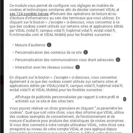
Laboratoire
Ce module vous permet de configurer vos réglages en matière de
cookies et technologies similaires afin de décider comment VIDAL et
ses 124 sociétés tierces
effectuent des opérations de lecture et/ou
d’écriture d’informations au sein des terminaux que vous utilisez. En
Le Secret Naturel
cliquant sur le bouton « J’accepte » ci-dessous, vous consentez à ce
que des cookies soient utilisés sur certains sites et applications édités
par VIDAL (vidal.fr, campus.vidal.fr, hoptimal.vidal.fr, evidal.vidal.fr,
Voir la fiche laboratoire
fr.m3manabu.com et VIDAL Mobile) pour les finalités suivantes :
Mesure d’audience
i
Personnalisation des contenus de ce site
i
Personnalisation des communications vous étant adressées
i
Interaction avec les réseaux sociaux
i
En cliquant sur le bouton « J’accepte » ci-dessous, vous consentez
également à ce que des cookies soient utilisés sur certains sites et
applications édités par VIDAL(vidal.fr, campus.vidal.fr, hoptimal.vidal.fr,
evidal.vidal.fr et VIDAL Mobile) pour les finalités suivantes :
Affichage de publicités personnalisées par rapport à votre profil et
i
activités sur ce site et des sites tiers
Vous pouvez réaliser un choix granulaire en cliquant "Je paramètre les
cookies". Quel que soit votre choix, vous êtes informé que VIDAL utilise
des cookies exemptés de consentement, de fonctionnement et de
mesure d'audience pour produire des statistiques de visites anonymes.
Espace produit
Si vous êtes connecté à votre compte utilisateur VIDAL, votre choix sera
enregistré au niveau de votre compte VIDAL et sera appliqué depuis