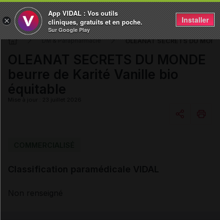
App VIDAL : Vos outils
Installer
×
cliniques, gratuits et en poche.
Sur Google Play
OLEANAT SECRETS DU MONDE be
DM & Parapharmacie
OLEANAT SECRETS DU MONDE
beurre de Karité Vanille bio
équitable
Mise à jour : 23 juillet 2026
Copier l'url
COMMERCIALISÉ
Classification paramédicale VIDAL
Email
Non renseigné