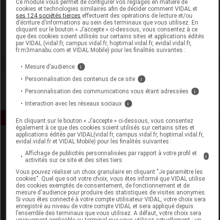
Ce module vous permet de configurer vos réglages en matière de
cookies et technologies similaires afin de décider comment VIDAL et
ses 124 sociétés tierces
effectuent des opérations de lecture et/ou
Le Secret Naturel
d’écriture d’informations au sein des terminaux que vous utilisez. En
cliquant sur le bouton « J’accepte » ci-dessous, vous consentez à ce
que des cookies soient utilisés sur certains sites et applications édités
Voir la fiche laboratoire
par VIDAL (vidal.fr, campus.vidal.fr, hoptimal.vidal.fr, evidal.vidal.fr,
fr.m3manabu.com et VIDAL Mobile) pour les finalités suivantes :
Mesure d’audience
i
Personnalisation des contenus de ce site
i
Personnalisation des communications vous étant adressées
i
Interaction avec les réseaux sociaux
i
En cliquant sur le bouton « J’accepte » ci-dessous, vous consentez
également à ce que des cookies soient utilisés sur certains sites et
applications édités par VIDAL(vidal.fr, campus.vidal.fr, hoptimal.vidal.fr,
evidal.vidal.fr et VIDAL Mobile) pour les finalités suivantes :
Affichage de publicités personnalisées par rapport à votre profil et
i
activités sur ce site et des sites tiers
Vous pouvez réaliser un choix granulaire en cliquant "Je paramètre les
cookies". Quel que soit votre choix, vous êtes informé que VIDAL utilise
des cookies exemptés de consentement, de fonctionnement et de
Espace produit
mesure d'audience pour produire des statistiques de visites anonymes.
Si vous êtes connecté à votre compte utilisateur VIDAL, votre choix sera
enregistré au niveau de votre compte VIDAL et sera appliqué depuis
Boutique
l’ensemble des terminaux que vous utilisez. A défaut, votre choix sera
VIDAL Expert
uniquement applicable au terminal que vous utilisez actuellement : un