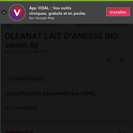
App VIDAL : Vos outils
Installer
×
cliniques, gratuits et en poche.
Sur Google Play
OLEANAT LAIT D'ANESSE BIO 
DM & Parapharmacie
OLEANAT LAIT D'ANESSE BIO
savon liq
Mise à jour : 23 juillet 2026
Copier l'url
COMMERCIALISÉ
Classification paramédicale VIDAL
Email
Non renseigné
Sommaire