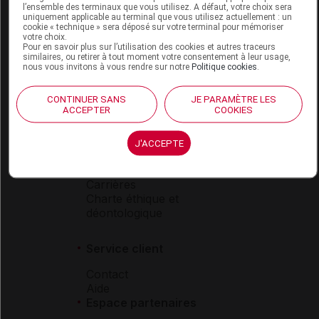
l’ensemble des terminaux que vous utilisez. A défaut, votre choix sera
Boutique
uniquement applicable au terminal que vous utilisez actuellement : un
cookie « technique » sera déposé sur votre terminal pour mémoriser
VIDAL Expert
votre choix.
VIDAL Hoptimal
Pour en savoir plus sur l’utilisation des cookies et autres traceurs
similaires, ou retirer à tout moment votre consentement à leur usage,
eVIDAL
nous vous invitons à vous rendre sur notre
Politique cookies
.
VIDAL Mobile
VIDAL widget
CONTINUER SANS
JE PARAMÈTRE LES
VIDAL Sécurisation
ACCEPTER
COOKIES
VIDAL e-Services
Espace institutionnel
J'ACCEPTE
Qui sommes-nous ?
VIDAL France
Carrières
Charte éthique et
déontologique
Service client
Contact
Aide
Espace partenaires