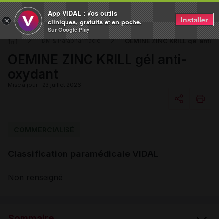
App VIDAL : Vos outils
Installer
×
cliniques, gratuits et en poche.
Sur Google Play
OEMINE ZINC KRILL gél anti-
DM & Parapharmacie
OEMINE ZINC KRILL gél anti-
oxydant
Mise à jour : 23 juillet 2026
Copier l'url
COMMERCIALISÉ
Classification paramédicale VIDAL
Email
Non renseigné
Sommaire