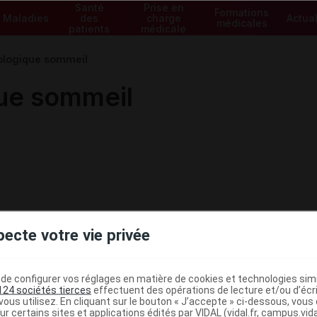
Santé
Prise en
Formations
Maladies
des
charge
Actual
médicales
patients
médicale
ologique sommeil
que sommeil
pecte votre vie privée
e configurer vos réglages en matière de cookies et technologies simil
124 sociétés tierces
effectuent des opérations de lecture et/ou d’écr
ous utilisez. En cliquant sur le bouton « J’accepte » ci-dessous, vou
ur certains sites et applications édités par VIDAL (vidal.fr, campus.vidal.