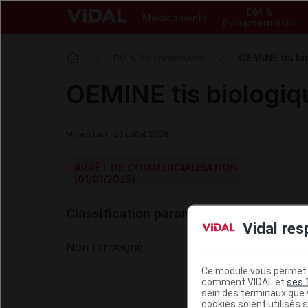
DM &
Médicaments
Parapharmacie
OEMINE tis bi
DM & Parapharmacie
OEMINE tis biologi
Mise à jour : 23 juillet 2026
ARRÊT DE COMMERCIALISATION
(01/01/2025)
Classification paramédicale VIDAL
Vidal res
Non renseigné
Ce module vous permet d
comment VIDAL et
ses 
sein des terminaux que v
cookies soient utilisés s