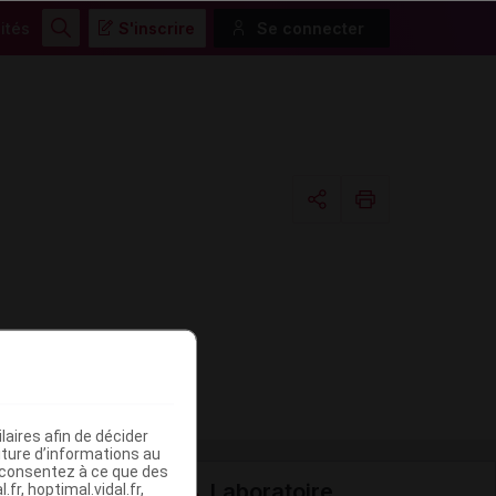
ités
S'inscrire
Se connecter
Rechercher
Copier l'url
Email
aires afin de décider
iture d’informations au
s consentez à ce que des
Laboratoire
fr, hoptimal.vidal.fr,