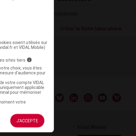
Phytobiolab
Supprimé
Voir la fiche laboratoire
okies soient utilisés sur
vidal.fr et VIDAL Mobile)
es sites tiers
i
votre choix, vous êtes
mesure d'audience pour
u de votre compte VIDAL
a uniquement applicable
rminal pour mémoriser
t moment votre
J'ACCEPTE
rtenaires
Vidal Mobile