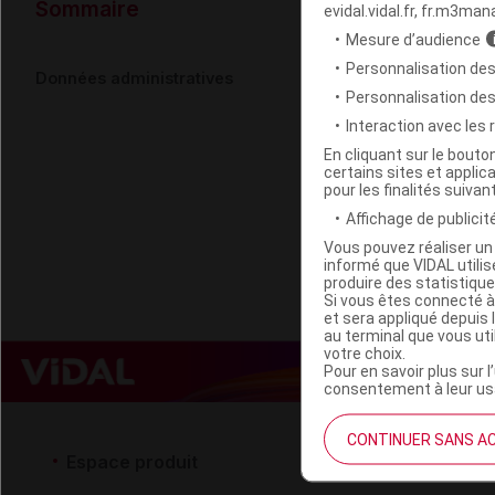
Données ad
Sommaire
evidal.vidal.fr, fr.m3man
Mesure d’audience
Personnalisation des
OEMINE Tis 
Données administratives
Personnalisation de
Interaction avec les
Code EAN
En cliquant sur le bout
certains sites et applica
Labo. Distributeu
pour les finalités suivan
Remboursement
Affichage de publicité
Vous pouvez réaliser un 
informé que VIDAL util
produire des statistiqu
Si vous êtes connecté à
et sera appliqué depuis 
au terminal que vous ut
votre choix.
Pour en savoir plus sur l
consentement à leur usa
CONTINUER SANS A
Espace produit
Espace 