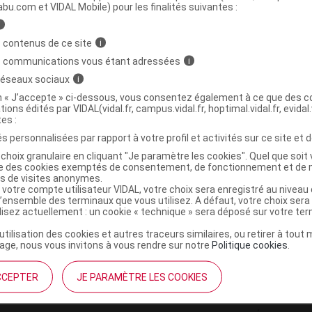
ministratives
abu.com et VIDAL Mobile) pour les finalités suivantes :
i
 contenus de ce site
i
biologique sommeil B/30g
s communications vous étant adressées
i
 réseaux sociaux
i
3760099172671
on « J’accepte » ci-dessous, vous consentez également à ce que des co
tions édités par VIDAL(vidal.fr, campus.vidal.fr, hoptimal.vidal.fr, evidal.
r
Phytobiolab
tes :
NR
s personnalisées par rapport à votre profil et activités sur ce site et d
choix granulaire en cliquant "Je paramètre les cookies". Quel que soit 
ise des cookies exemptés de consentement, de fonctionnement et de 
es de visites anonymes.
 votre compte utilisateur VIDAL, votre choix sera enregistré au nivea
l’ensemble des terminaux que vous utilisez. A défaut, votre choix ser
ilisez actuellement : un cookie « technique » sera déposé sur votre te
’utilisation des cookies et autres traceurs similaires, ou retirer à tou
ge, nous vous invitons à vous rendre sur notre
Politique cookies
.
CCEPTER
JE PARAMÈTRE LES COOKIES
institutionnel
Espace pa