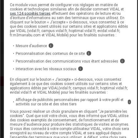
Laboratoire
Ce module vous permet de configurer vos réglages en matière de
cookies et technologies similaires afin de décider comment VIDAL et
ses 124 sociétés tierces
effectuent des opérations de lecture et/ou
d’écriture d’informations au sein des terminaux que vous utilisez. En
Phytobiolab
cliquant sur le bouton « J’accepte » ci-dessous, vous consentez à ce
que des cookies soient utilisés sur certains sites et applications édités
par VIDAL (vidal.fr, campus.vidal.fr, hoptimal.vidal.fr, evidal.vidal.fr,
Voir la fiche laboratoire
fr.m3manabu.com et VIDAL Mobile) pour les finalités suivantes :
Mesure d’audience
i
Personnalisation des contenus de ce site
i
Personnalisation des communications vous étant adressées
i
Interaction avec les réseaux sociaux
i
En cliquant sur le bouton « J’accepte » ci-dessous, vous consentez
également à ce que des cookies soient utilisés sur certains sites et
applications édités par VIDAL(vidal.fr, campus.vidal.fr, hoptimal.vidal.fr,
evidal.vidal.fr et VIDAL Mobile) pour les finalités suivantes :
Affichage de publicités personnalisées par rapport à votre profil et
i
activités sur ce site et des sites tiers
Vous pouvez réaliser un choix granulaire en cliquant "Je paramètre les
cookies". Quel que soit votre choix, vous êtes informé que VIDAL utilise
des cookies exemptés de consentement, de fonctionnement et de
mesure d'audience pour produire des statistiques de visites anonymes.
Espace produit
Si vous êtes connecté à votre compte utilisateur VIDAL, votre choix sera
enregistré au niveau de votre compte VIDAL et sera appliqué depuis
Boutique
l’ensemble des terminaux que vous utilisez. A défaut, votre choix sera