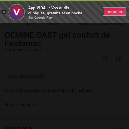
App VIDAL : Vos outils
Installer
×
cliniques, gratuits et en poche.
Sur Google Play
OEMINE GAST gél confort de 
DM & Parapharmacie
OEMINE GAST gél confort de
l'estomac
Mise à jour : 23 juillet 2026
Copier l'url
COMMERCIALISÉ
Classification paramédicale VIDAL
Email
Non renseigné
Sommaire