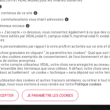
abu.com et VIDAL Mobile) pour les finalités suivantes :
i
 de Cologne violette Fl/200ml
C
 contenus de ce site
i
s communications vous étant adressées
i
 réseaux sociaux
i
3661803605853
on « J’accepte » ci-dessous, vous consentez également à ce que des co
r
ADP Laboratoire
tions édités par VIDAL(vidal.fr, campus.vidal.fr, hoptimal.vidal.fr, evidal.
NR
tes :
s personnalisées par rapport à votre profil et activités sur ce site et d
choix granulaire en cliquant "Je paramètre les cookies". Quel que soit 
ise des cookies exemptés de consentement, de fonctionnement et de 
es de visites anonymes.
 votre compte utilisateur VIDAL, votre choix sera enregistré au nivea
l’ensemble des terminaux que vous utilisez. A défaut, votre choix ser
ilisez actuellement : un cookie « technique » sera déposé sur votre te
’utilisation des cookies et autres traceurs similaires, ou retirer à tou
ge, nous vous invitons à vous rendre sur notre
Politique cookies
.
CCEPTER
JE PARAMÈTRE LES COOKIES
institutionnel
Espace pa
mmes-nous ?
Éditeurs de