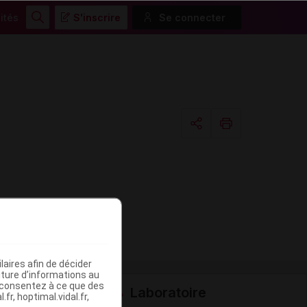
ités
S'inscrire
Se connecter
Rechercher
Copier l'url
Email
aires afin de décider
iture d’informations au
s consentez à ce que des
Laboratoire
fr, hoptimal.vidal.fr,