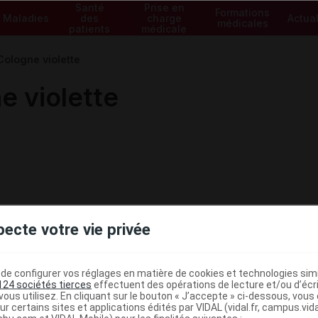
Santé
Prise en
Formations
Maladies
des
charge
Actual
médicales
patients
médicale
ologne violette
e violette
pecte votre vie privée
e configurer vos réglages en matière de cookies et technologies simil
124 sociétés tierces
effectuent des opérations de lecture et/ou d’écr
ous utilisez. En cliquant sur le bouton « J’accepte » ci-dessous, vou
ministratives
ur certains sites et applications édités par VIDAL (vidal.fr, campus.vidal.