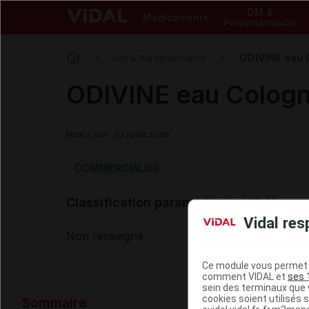
DM &
Médicaments
Parapharmacie
ODIVINE eau C
DM & Parapharmacie
ODIVINE eau Cologn
Mise à jour : 23 juillet 2026
COMMERCIALISÉ
Classification paramédicale VIDAL
Vidal res
Non renseigné
Ce module vous permet d
comment VIDAL et
ses 
sein des terminaux que v
Données ad
cookies soient utilisés s
Sommaire