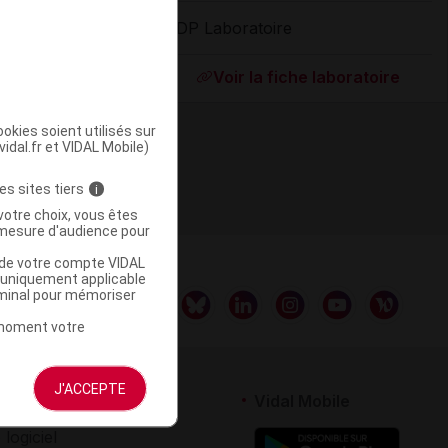
ADP Laboratoire
ommercialisé
Voir la fiche laboratoire
okies soient utilisés sur
vidal.fr et VIDAL Mobile)
es sites tiers
i
votre choix, vous êtes
mesure d'audience pour
u de votre compte VIDAL
a uniquement applicable
rminal pour mémoriser
t moment votre
J'ACCEPTE
rtenaires
Vidal Mobile
 logiciel