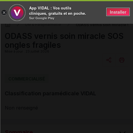
App VIDAL : Vos outils
Installer
×
cliniques, gratuits et en poche.
Sur Google Play
ODASS vernis soin miracle SO
DM & Parapharmacie
ODASS vernis soin miracle SOS
ongles fragiles
Mise à jour : 23 juillet 2026
Copier l'url
COMMERCIALISÉ
Classification paramédicale VIDAL
Email
Non renseigné
Sommaire