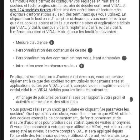
Ce module vous permet de configurer vos réglages en matière de
cookies et technologies similaires afin de décider comment VIDAL et
ses 124 sociétés tierces
effectuent des opérations de lecture et/ou
Odass Paris
d’écriture d’informations au sein des terminaux que vous utilisez. En
cliquant sur le bouton « J’accepte » ci-dessous, vous consentez à ce
que des cookies soient utilisés sur certains sites et applications édités
Voir la fiche laboratoire
par VIDAL (vidal.fr, campus.vidal.fr, hoptimal.vidal.fr, evidal.vidal.fr,
fr.m3manabu.com et VIDAL Mobile) pour les finalités suivantes :
Mesure d’audience
i
Personnalisation des contenus de ce site
i
Personnalisation des communications vous étant adressées
i
Interaction avec les réseaux sociaux
i
En cliquant sur le bouton « J’accepte » ci-dessous, vous consentez
également à ce que des cookies soient utilisés sur certains sites et
applications édités par VIDAL(vidal.fr, campus.vidal.fr, hoptimal.vidal.fr,
evidal.vidal.fr et VIDAL Mobile) pour les finalités suivantes :
Affichage de publicités personnalisées par rapport à votre profil et
i
activités sur ce site et des sites tiers
Vous pouvez réaliser un choix granulaire en cliquant "Je paramètre les
cookies". Quel que soit votre choix, vous êtes informé que VIDAL utilise
des cookies exemptés de consentement, de fonctionnement et de
Espace produit
mesure d'audience pour produire des statistiques de visites anonymes.
Si vous êtes connecté à votre compte utilisateur VIDAL, votre choix sera
enregistré au niveau de votre compte VIDAL et sera appliqué depuis
Boutique
l’ensemble des terminaux que vous utilisez. A défaut, votre choix sera
VIDAL Expert
uniquement applicable au terminal que vous utilisez actuellement : un