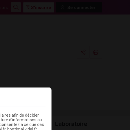
ités
S'inscrire
Se connecter
Rechercher
Copier l'url
Email
aires afin de décider
iture d’informations au
Laboratoire
s consentez à ce que des
fr, hoptimal.vidal.fr,