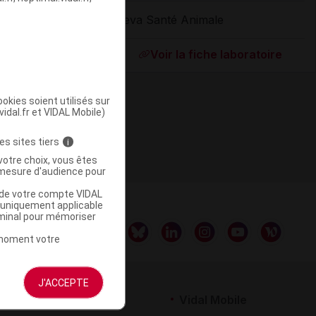
Ceva Santé Animale
ommercialisé
Voir la fiche laboratoire
okies soient utilisés sur
vidal.fr et VIDAL Mobile)
es sites tiers
i
votre choix, vous êtes
mesure d'audience pour
u de votre compte VIDAL
a uniquement applicable
rminal pour mémoriser
t moment votre
J'ACCEPTE
rtenaires
Vidal Mobile