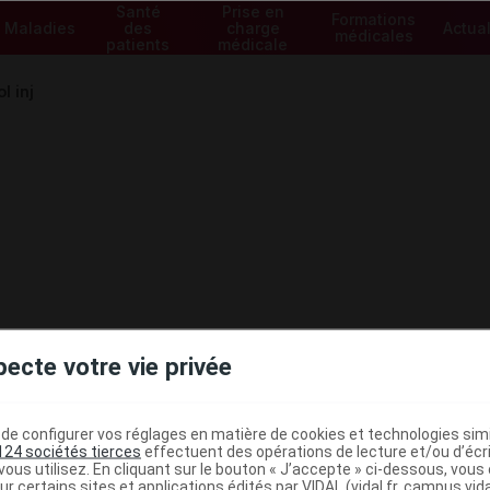
Santé
Prise en
Formations
Maladies
des
charge
Actual
médicales
patients
médicale
 inj
pecte votre vie privée
e configurer vos réglages en matière de cookies et technologies simil
124 sociétés tierces
effectuent des opérations de lecture et/ou d’écr
ministratives
ous utilisez. En cliquant sur le bouton « J’accepte » ci-dessous, vou
ur certains sites et applications édités par VIDAL (vidal.fr, campus.vidal.