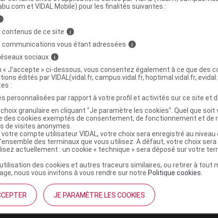
abu.com et VIDAL Mobile) pour les finalités suivantes :
i
 inj Fl/50ml
C
 contenus de ce site
i
s communications vous étant adressées
i
6855323
 réseaux sociaux
i
3411110001615
on « J’accepte » ci-dessous, vous consentez également à ce que des co
tions édités par VIDAL(vidal.fr, campus.vidal.fr, hoptimal.vidal.fr, evidal.
r
Ceva Santé Animale
tes :
NR
s personnalisées par rapport à votre profil et activités sur ce site et d
choix granulaire en cliquant "Je paramètre les cookies". Quel que soit 
ise des cookies exemptés de consentement, de fonctionnement et de 
es de visites anonymes.
 votre compte utilisateur VIDAL, votre choix sera enregistré au nivea
l’ensemble des terminaux que vous utilisez. A défaut, votre choix ser
ilisez actuellement : un cookie « technique » sera déposé sur votre te
’utilisation des cookies et autres traceurs similaires, ou retirer à tou
ge, nous vous invitons à vous rendre sur notre
Politique cookies
.
CCEPTER
JE PARAMÈTRE LES COOKIES
institutionnel
Espace pa