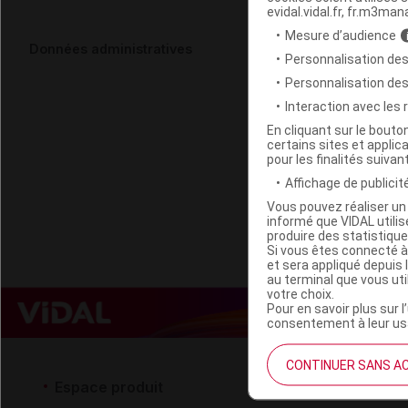
evidal.vidal.fr, fr.m3man
Mesure d’audience
OCYTOVEM S
Données administratives
Personnalisation des
Personnalisation de
Code ACL
Interaction avec les
Code EAN
En cliquant sur le bout
certains sites et applica
Labo. Distributeu
pour les finalités suivan
Remboursement
Affichage de publicité
Vous pouvez réaliser un 
informé que VIDAL util
produire des statistiqu
Si vous êtes connecté à
et sera appliqué depuis 
au terminal que vous ut
votre choix.
Pour en savoir plus sur l
consentement à leur usa
CONTINUER SANS A
Espace produit
Espace 