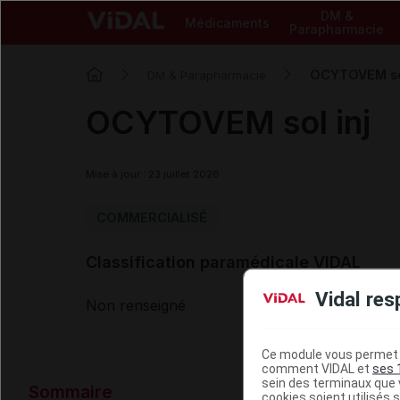
DM &
Médicaments
Parapharmacie
OCYTOVEM sol
DM & Parapharmacie
OCYTOVEM sol inj
Mise à jour : 23 juillet 2026
COMMERCIALISÉ
Classification paramédicale VIDAL
Vidal res
Non renseigné
Ce module vous permet d
comment VIDAL et
ses 
Données ad
sein des terminaux que v
Sommaire
cookies soient utilisés s