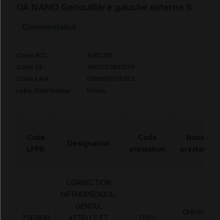
OA NANO Genouillère gauche externe S
Commercialisé
Code ACL
5365315
Code 13
3401053653156
Code EAN
0888912016353
Labo. Distributeur
Enovis
Code
Code
Nature
Désignation
LPPR
prestation
prestation
CORRECTION
ORTHOPEDIQUE,
GENOU,
Orthèses
7142890
ATTELLE ET
DVO