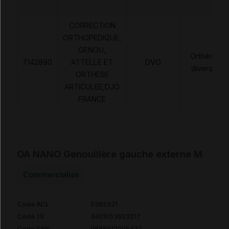
CORRECTION
ORTHOPEDIQUE,
GENOU,
Orthèses
7142890
ATTELLE ET
DVO
diverses
ORTHESE
ARTICULEE,DJO
FRANCE
OA NANO Genouillère gauche externe M
Commercialisé
Code ACL
5365321
Code 13
3401053653217
Code EAN
0888912005432