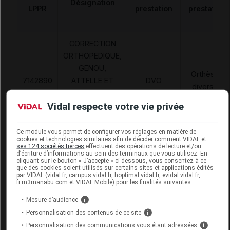
Désignation
LPPR
prestation
prestation
CORRECTION
ORTHOPEDIQUE,
GENOU,
Orthèses
7142890
ATTELLE ET
DVO
diverses
ORTHESE
Vidal respecte votre vie privée
ARTICULEE,DJO
FRANCE
Ce module vous permet de configurer vos réglages en matière de
cookies et technologies similaires afin de décider comment VIDAL et
ses 124 sociétés tierces
effectuent des opérations de lecture et/ou
d’écriture d’informations au sein des terminaux que vous utilisez. En
cliquant sur le bouton « J’accepte » ci-dessous, vous consentez à ce
que des cookies soient utilisés sur certains sites et applications édités
OA NANO Genouillère gauche externe XS
par VIDAL (vidal.fr, campus.vidal.fr, hoptimal.vidal.fr, evidal.vidal.fr,
fr.m3manabu.com et VIDAL Mobile) pour les finalités suivantes :
Commercialisé
Mesure d’audience
i
Personnalisation des contenus de ce site
i
Code ACL
5365309
Personnalisation des communications vous étant adressées
i