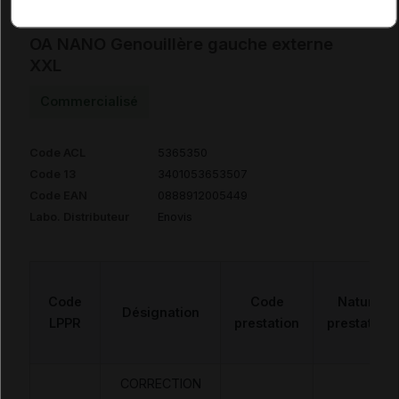
OA NANO Genouillère gauche externe
XXL
Commercialisé
Code ACL
5365350
Code 13
3401053653507
Code EAN
0888912005449
Labo. Distributeur
Enovis
Code
Code
Nature
Désignation
LPPR
prestation
prestation
CORRECTION