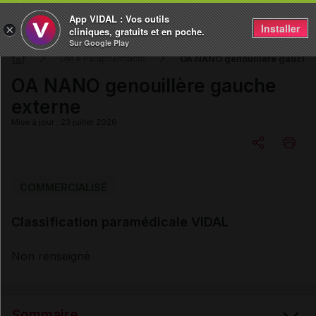
App VIDAL : Vos outils
Installer
×
cliniques, gratuits et en poche.
Sur Google Play
OA NANO genouillère gauche 
DM & Parapharmacie
OA NANO genouillère gauche
externe
Mise à jour : 23 juillet 2026
Copier l'url
COMMERCIALISÉ
Classification paramédicale VIDAL
Email
Non renseigné
Sommaire