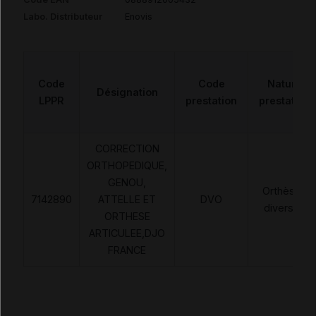
Labo. Distributeur
Enovis
Code
Code
Nature
Désignation
LPPR
prestation
prestation
CORRECTION
ORTHOPEDIQUE,
GENOU,
Orthèses
7142890
ATTELLE ET
DVO
diverses
ORTHESE
ARTICULEE,DJO
FRANCE