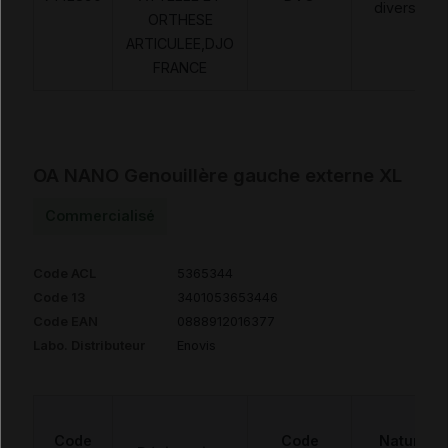
diverses
ORTHESE
ARTICULEE,DJO
FRANCE
OA NANO Genouillère gauche externe XL
Commercialisé
Code ACL
5365344
Code 13
3401053653446
Code EAN
0888912016377
Labo. Distributeur
Enovis
Code
Code
Nature