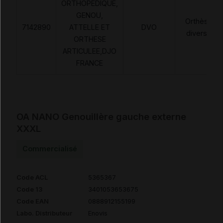
ORTHOPEDIQUE,
GENOU,
Orthèses
7142890
ATTELLE ET
DVO
diverses
ORTHESE
ARTICULEE,DJO
FRANCE
OA NANO Genouillère gauche externe
XXXL
Commercialisé
Code ACL
5365367
Code 13
3401053653675
Code EAN
0888912155199
Labo. Distributeur
Enovis