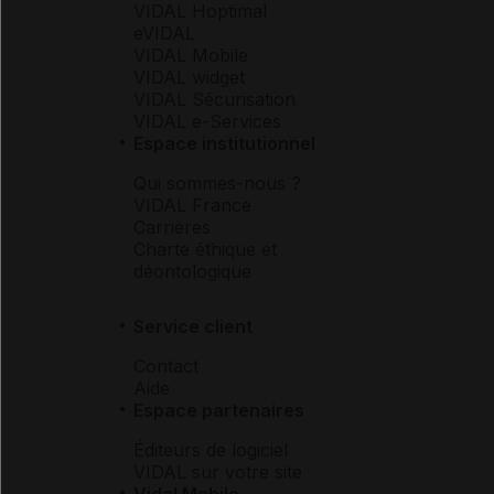
VIDAL Hoptimal
eVIDAL
VIDAL Mobile
VIDAL widget
VIDAL Sécurisation
VIDAL e-Services
Espace institutionnel
Qui sommes-nous ?
VIDAL France
Carrières
Charte éthique et
déontologique
Service client
Contact
Aide
Espace partenaires
Éditeurs de logiciel
VIDAL sur votre site
Vidal Mobile