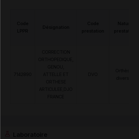
Code
Code
Nature
Désignation
LPPR
prestation
prestation
CORRECTION
ORTHOPEDIQUE,
GENOU,
Orthèses
7142890
ATTELLE ET
DVO
diverses
ORTHESE
ARTICULEE,DJO
FRANCE
Laboratoire