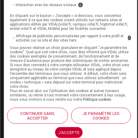
Code 13
3401053653095
Interaction avec les réseaux sociaux
i
Code EAN
0888912159999
En cliquant sur le bouton « J’accepte » ci-dessous, vous consentez
Labo. Distributeur
Enovis
également à ce que des cookies soient utilisés sur certains sites et
applications édités par VIDAL(vidal.fr, campus.vidal.fr, hoptimal.vidal.fr,
evidal.vidal.fr et VIDAL Mobile) pour les finalités suivantes :
Affichage de publicités personnalisées par rapport à votre profil et
i
activités sur ce site et des sites tiers
Code
Code
Nature
Vous pouvez réaliser un choix granulaire en cliquant "Je paramètre les
Désignation
cookies". Quel que soit votre choix, vous êtes informé que VIDAL utilise
LPPR
prestation
prestation
des cookies exemptés de consentement, de fonctionnement et de
mesure d'audience pour produire des statistiques de visites anonymes.
Si vous êtes connecté à votre compte utilisateur VIDAL, votre choix sera
enregistré au niveau de votre compte VIDAL et sera appliqué depuis
l’ensemble des terminaux que vous utilisez. A défaut, votre choix sera
CORRECTION
uniquement applicable au terminal que vous utilisez actuellement : un
cookie « technique » sera déposé sur votre terminal pour mémoriser
ORTHOPEDIQUE,
votre choix.
GENOU,
Pour en savoir plus sur l’utilisation des cookies et autres traceurs
Orthèses
similaires, ou retirer à tout moment votre consentement à leur usage,
7142890
ATTELLE ET
DVO
nous vous invitons à vous rendre sur notre
Politique cookies
.
diverses
ORTHESE
ARTICULEE,DJO
CONTINUER SANS
JE PARAMÈTRE LES
ACCEPTER
COOKIES
FRANCE
J'ACCEPTE