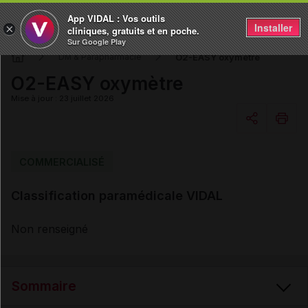
App VIDAL : Vos outils
Installer
×
cliniques, gratuits et en poche.
Sur Google Play
O2-EASY oxymètre
DM & Parapharmacie
O2-EASY oxymètre
Mise à jour : 23 juillet 2026
Copier l'url
COMMERCIALISÉ
Classification paramédicale VIDAL
Email
Non renseigné
Sommaire