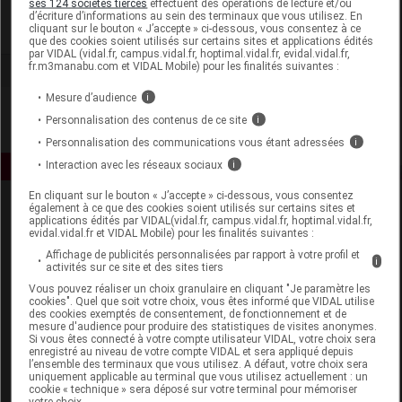
ses 124 sociétés tierces
effectuent des opérations de lecture et/ou
d’écriture d’informations au sein des terminaux que vous utilisez. En
cliquant sur le bouton « J’accepte » ci-dessous, vous consentez à ce
Voir la fiche laboratoire
que des cookies soient utilisés sur certains sites et applications édités
par VIDAL (vidal.fr, campus.vidal.fr, hoptimal.vidal.fr, evidal.vidal.fr,
fr.m3manabu.com et VIDAL Mobile) pour les finalités suivantes :
Mesure d’audience
i
Personnalisation des contenus de ce site
i
Personnalisation des communications vous étant adressées
i
Interaction avec les réseaux sociaux
i
En cliquant sur le bouton « J’accepte » ci-dessous, vous consentez
également à ce que des cookies soient utilisés sur certains sites et
applications édités par VIDAL(vidal.fr, campus.vidal.fr, hoptimal.vidal.fr,
evidal.vidal.fr et VIDAL Mobile) pour les finalités suivantes :
Affichage de publicités personnalisées par rapport à votre profil et
i
activités sur ce site et des sites tiers
Vous pouvez réaliser un choix granulaire en cliquant "Je paramètre les
Espace produit
cookies". Quel que soit votre choix, vous êtes informé que VIDAL utilise
des cookies exemptés de consentement, de fonctionnement et de
mesure d'audience pour produire des statistiques de visites anonymes.
Boutique
Si vous êtes connecté à votre compte utilisateur VIDAL, votre choix sera
VIDAL Expert
enregistré au niveau de votre compte VIDAL et sera appliqué depuis
l’ensemble des terminaux que vous utilisez. A défaut, votre choix sera
VIDAL Hoptimal
uniquement applicable au terminal que vous utilisez actuellement : un
eVIDAL
cookie « technique » sera déposé sur votre terminal pour mémoriser
votre choix.